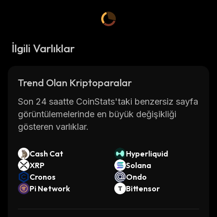
İlgili Varlıklar
Trend Olan Kriptoparalar
Son 24 saatte CoinStats'taki benzersiz sayfa
görüntülemelerinde en büyük değişikliği
gösteren varlıklar.
Cash Cat
Hyperliquid
XRP
Solana
Cronos
Ondo
Pi Network
Bittensor