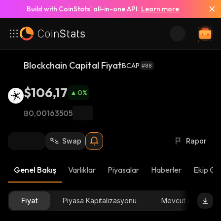
Build with CoinStats’ all-in-one API.
Learn more
Blockchain Capital Fiyat
BCAP
#88
$106,17
0
%
฿0,00163505
Swap
Rapor
Genel Bakış
Varlıklar
Piyasalar
Haberler
Ekip Gü
Fiyat
Piyasa Kapitalizasyonu
Mevcut arz