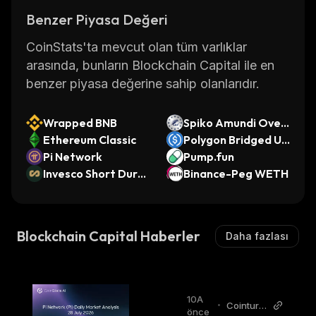
Benzer Piyasa Değeri
CoinStats'ta mevcut olan tüm varlıklar
arasında, bunların Blockchain Capital ile en
benzer piyasa değerine sahip olanlarıdır.
Wrapped BNB
Spiko Amundi Over
Ethereum Classic
night Swap Fund (E
Polygon Bridged US
Pi Network
UR)
DC (Polygon PoS)
Pump.fun
Invesco Short Durat
Binance-Peg WETH
ion US Government
Securities Fund
Blockchain Capital Haberler
Daha fazlası
10A
•
Cointurk
önce