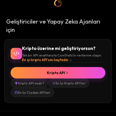
Geliştiriciler ve Yapay Zeka Ajanları
için
Kripto üzerine mi geliştiriyorsun?
Tek bir API anahtarıyla CoinStats'in verilerine ulaşın.
En iyi kripto API'sini keşfedin
Kripto API
Kripto API nedir?
En İyi Kripto API'leri
En İyi Cüzdan API'leri