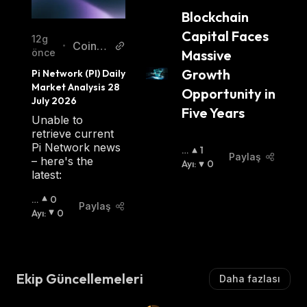
News EN
Blockchain 
Capital Faces 
12g
CoinSt
•
önce
Massive 
ats AI
Growth 
Pi Network (PI) Daily 
Article
Market Analysis 28 
Opportunity in 
s
July 2026
Five Years
Unable to
retrieve current
Pi Network news
B
1
Paylaş
– here's the
O
Ayı
:
0
latest:
Ğ
A
B
0
:
Paylaş
O
Ayı
:
0
Ğ
A
:
Ekip Güncellemeleri
Daha fazlası