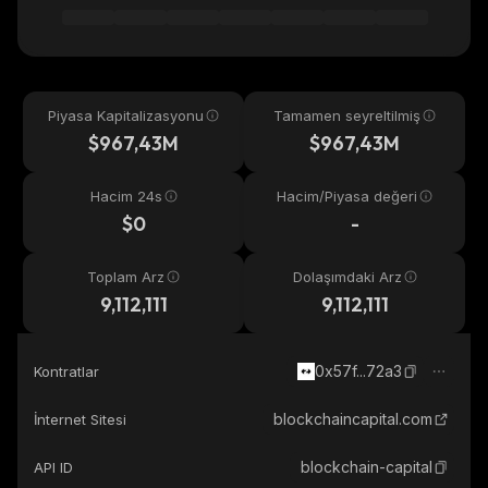
Piyasa Kapitalizasyonu
Tamamen seyreltilmiş
$967,43M
$967,43M
Hacim 24s
Hacim/Piyasa değeri
$0
-
Toplam Arz
Dolaşımdaki Arz
9,112,111
9,112,111
0x57f...72a3
Kontratlar
blockchaincapital.com
İnternet Sitesi
blockchain-capital
API ID