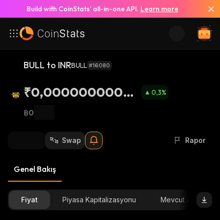
Build with CoinStats’ all-in-one API.
Learn more
BULL to INR
BULL
#16080
₹0,00000000066
0,3
%
34
฿0
Swap
Rapor
Genel Bakış
Fiyat
Piyasa Kapitalizasyonu
Mevcut arz