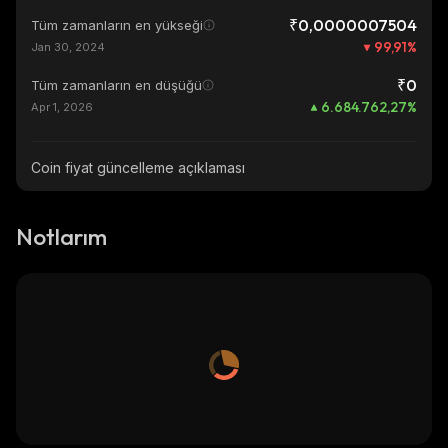
₹0,0000007504
Tüm zamanların en yükseği
99,91
%
Jan 30, 2024
₹0
Tüm zamanların en düşüğü
6.684.762,27
%
Apr 1, 2026
Coin fiyat güncelleme açıklaması
Notlarım