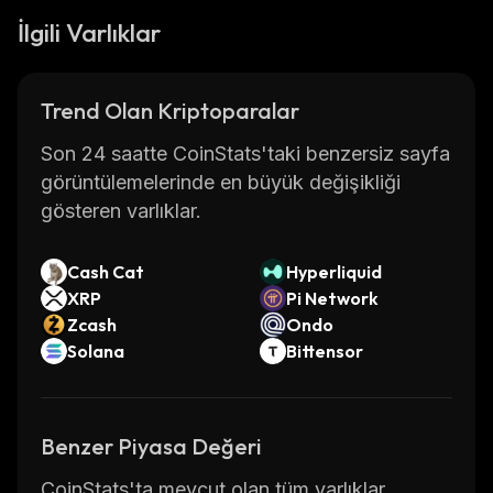
İlgili Varlıklar
Trend Olan Kriptoparalar
Son 24 saatte CoinStats'taki benzersiz sayfa
görüntülemelerinde en büyük değişikliği
gösteren varlıklar.
Cash Cat
Hyperliquid
XRP
Pi Network
Zcash
Ondo
Solana
Bittensor
Benzer Piyasa Değeri
CoinStats'ta mevcut olan tüm varlıklar