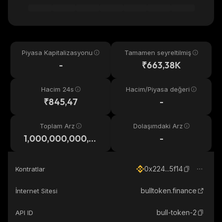
Piyasa Kapitalizasyonu
Tamamen seyreltilmiş
-
₹663,38K
Hacim 24s
Hacim/Piyasa değeri
₹845,47
-
Toplam Arz
Dolaşımdaki Arz
1,000,000,000,0
-
00,000
0x224...5f14
Kontratlar
bulltoken.finance
İnternet Sitesi
bull-token-2
API ID