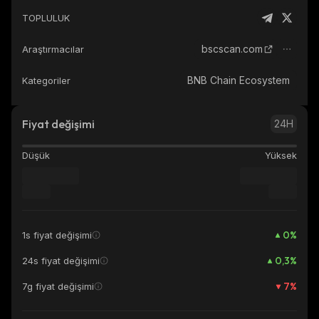
TOPLULUK
bscscan.com
Araştırmacılar
BNB Chain Ecosystem
Kategoriler
Fiyat değişimi
24H
Düşük
Yüksek
0
%
1s fiyat değişimi
0,3
%
24s fiyat değişimi
7
%
7g fiyat değişimi