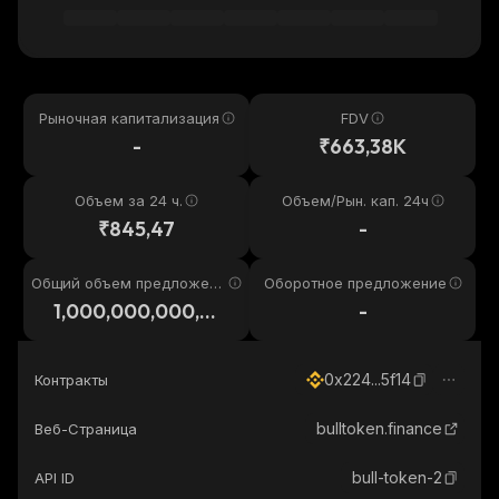
Рыночная капитализация
FDV
-
₹663,38K
Объем за 24 ч.
Объем/Рын. кап. 24ч
₹845,47
-
Общий объем предложени
Оборотное предложение
я
1,000,000,000,0
-
00,000
0x224...5f14
Контракты
bulltoken.finance
Веб-Страница
bull-token-2
API ID