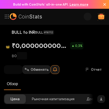
Build with CoinStats’ all-in-one API.
Learn more
BULL to INR
BULL
#16112
₹0,00000000066
0,3
%
34
฿0
Обменять
Отчет
Обзор
Цена
Рыночная капитализация
Доступное 