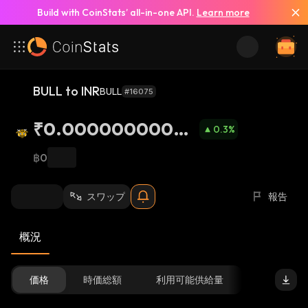
Build with CoinStats’ all-in-one API.
Learn more
BULL to INR
BULL
#16075
₹0.00000000066
0.3
%
29
฿0
スワップ
報告
概況
価格
時価総額
利用可能供給量