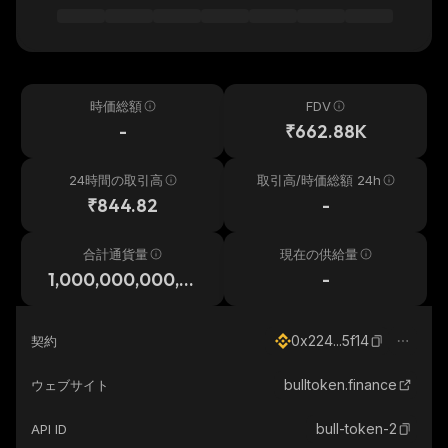
時価総額
FDV
-
₹662.88K
24時間の取引高
取引高/時価総額 24h
₹844.82
-
合計通貨量
現在の供給量
1,000,000,000,0
-
00,000
0x224...5f14
契約
bulltoken.finance
ウェブサイト
bull-token-2
API ID