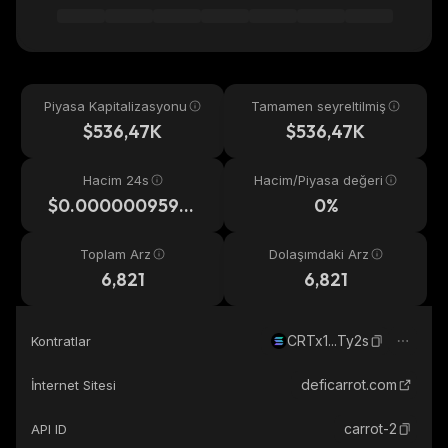
Piyasa Kapitalizasyonu
Tamamen seyreltilmiş
$536,47K
$536,47K
Hacim 24s
Hacim/Piyasa değeri
$0.0000009593
0%
43
Toplam Arz
Dolaşımdaki Arz
6,821
6,821
CRTx1...Ty2s
Kontratlar
deficarrot.com
İnternet Sitesi
carrot-2
API ID