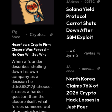
3A önce
•
99BTC
Solana Yield 
Protocol 
Carrot Shuts 
Down After 
17g
Cryptono
•
$8M Exploit
önce
mist
Hazeflow’s Crypto Firm 
Closure Was Forced — 
B
0
Paylaş
No One Will Say Why
O
Ayı
:
0
Ğ
When a founder
A
describes shutting
3A
•
BeInCry
:
down his own
önce
pto
company as a
North Korea 
decision he
Claims 76% of 
didn&#8217;t choose,
it raises a harder
2026 Crypto 
question than the
Hack Losses in 
closure itself: what
Just Four 
forces someone out
of an industry they