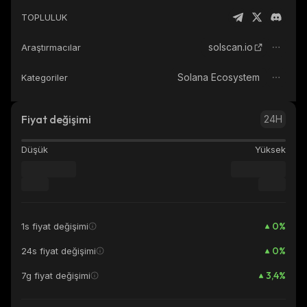
TOPLULUK
solscan.io
Araştırmacılar
Solana Ecosystem
Kategoriler
Fiyat değişimi
24H
Düşük
Yüksek
0
%
1s fiyat değişimi
0
%
24s fiyat değişimi
3,4
%
7g fiyat değişimi