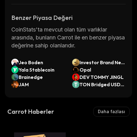
Benzer Piyasa Değeri
CoinStats'ta mevcut olan tüm varlıklar
arasında, bunların Carrot ile en benzer piyasa
değerine sahip olanlarıdır.
Jeo Boden
Investor Brand Net
Yala Stablecoin
work Ai
Opal
Brainedge
DEV TOMMY JINGL
JAM
TON Bridged USDT
(TON)
Carrot Haberler
Daha fazlası