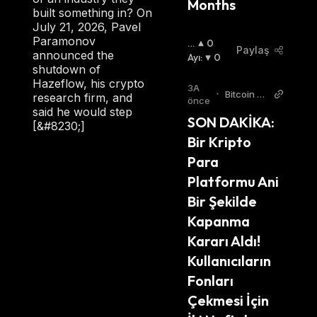
Months
built something in? On
July 21, 2026, Pavel
Paramonov
B
0
Paylaş
announced the
O
Ayı
:
0
shutdown of
Ğ
Hazeflow, his crypto
A
3A
•
Bitcoin Si
research firm, and
:
önce
stemi Tur
said he would step
SON DAKİKA: 
kish
[&#8230;]
Bir Kripto 
Para 
Platformu Ani 
Bir Şekilde 
Kapanma 
Kararı Aldı! 
Kullanıcıların 
Fonları 
Çekmesi İçin 