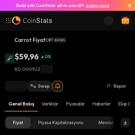
Build with CoinStats’ all-in-one API.
Learn more
Carrot Fiyat
CRT
#4165
$59,96
0
%
฿0,000922
Swap
Rapor
Genel Bakış
Varlıklar
Piyasalar
Haberler
Ekip Gü
Fiyat
Piyasa Kapitalizasyonu
Mevcut arz