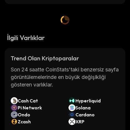
İlgili Varlıklar
Trend Olan Kriptoparalar
Son 24 saatte CoinStats'taki benzersiz sayfa
görüntülemelerinde en büyük değişikliği
gösteren varlıklar.
Cash Cat
Hyperliquid
Pi Network
Solana
Ondo
Cardano
Zcash
XRP