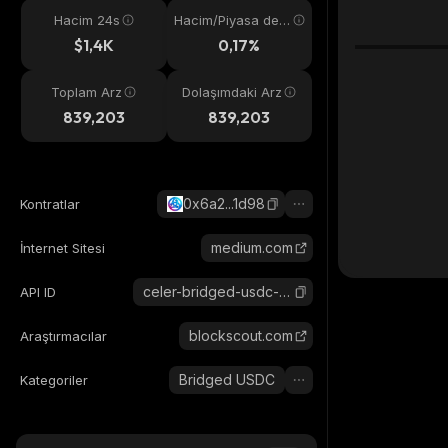
Hacim 24s
Hacim/Piyasa değ
eri
$1,4K
0,17%
Toplam Arz
Dolaşımdaki Arz
839,203
839,203
0x6a2...1d98
Kontratlar
medium.com
İnternet Sitesi
celer-bridged-usdc-astar
API ID
blockscout.com
Araştırmacılar
Bridged USDC
Kategoriler