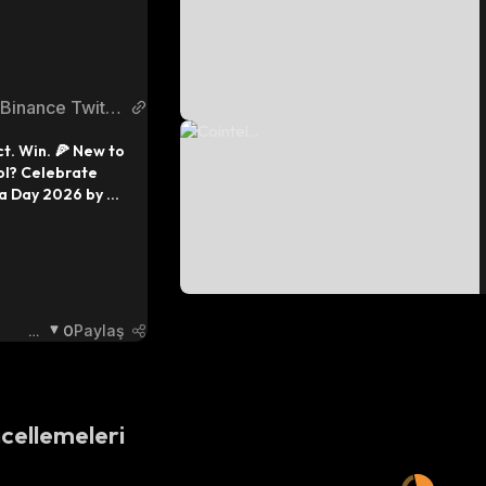
Binance Twitte
r
t. Win. 🍕 New to 
l? Celebrate 
za Day 2026 by 
, collecting Pizza 
ring in $USDC 
m 2 reward pools! 
ore →
Ay
0
Paylaş
I
:
cellemeleri