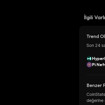
İlgili Varl
Trend Ol
Son 24 sa
Hyperl
Pi Ne
Benzer 
CoinStats
değerine s