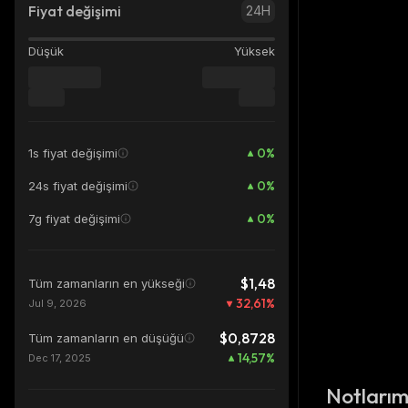
Fiyat değişimi
24H
Düşük
Yüksek
0
%
1s fiyat değişimi
0
%
24s fiyat değişimi
0
%
7g fiyat değişimi
$1,48
Tüm zamanların en yükseği
32,61
%
Jul 9, 2026
$0,8728
Tüm zamanların en düşüğü
14,57
%
Dec 17, 2025
Notları