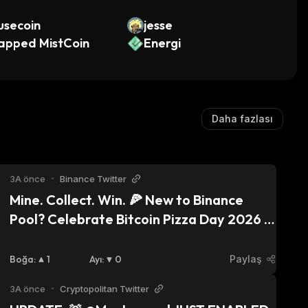
usecoin
jesse
apped MistCoin
Energi
Daha fazlası
3A önce
•
Binance Twitter
Mine. Collect. Win. 🍕 New to Binance 
Pool? Celebrate Bitcoin Pizza Day 2026 
by mining $BTC, collecting Pizza Slices & 
sharing in $USDC rewards from 2 reward 
Boğa
:
1
Ayı
:
0
Paylaş
pools! Find out more →
3A önce
•
Cryptopolitan Twitter