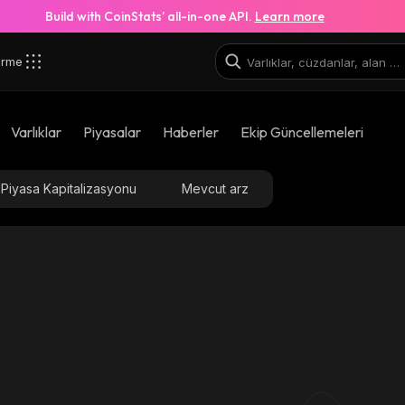
Build with CoinStats’ all-in-one API.
Learn more
irme
Varlıklar
Piyasalar
Haberler
Ekip Güncellemeleri
Piyasa Kapitalizasyonu
Mevcut arz