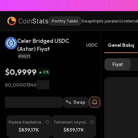
Portföy Takibi
Swap
Kripto paralar
Ücretlend
Celer Bridged USDC
Genel Bakış
USDC
(Astar) Fiyat
#3621
Fiyat
$0,9999
0
%
฿0,00001546
Swap
Piyasa Kapitalizas
Tamamen seyreltil
yonu
miş
$839,17K
$839,17K