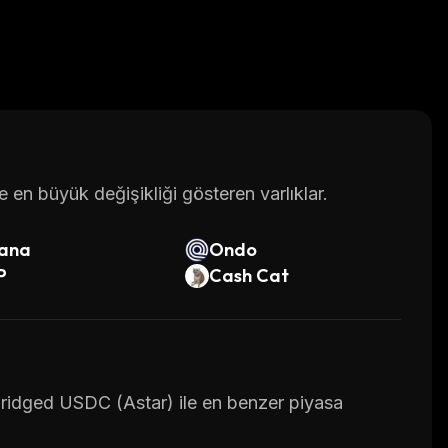
en büyük değişikliği gösteren varlıklar.
lana
Ondo
P
Cash Cat
 Bridged USDC (Astar) ile en benzer piyasa