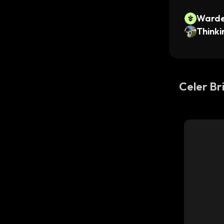
Ward
Thinki
Celer B