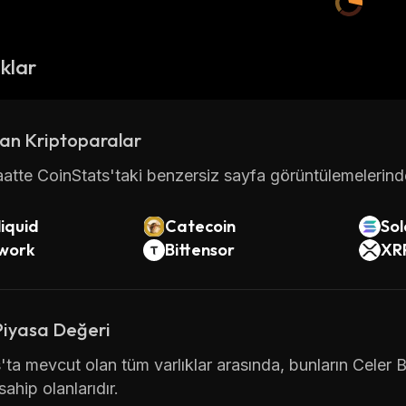
ıklar
an Kriptoparalar
atte CoinStats'taki benzersiz sayfa görüntülemelerinde 
iquid
Catecoin
So
twork
Bittensor
XR
Piyasa Değeri
'ta mevcut olan tüm varlıklar arasında, bunların Celer
ahip olanlarıdır.