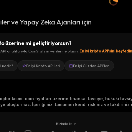
ciler ve Yapay Zeka Ajanları için
to üzerine mi geliştiriyorsun?
 API anahtarıyla CoinStats'in verilerine ulaşın.
En iyi kripto API'sini keşfedi
I nedir?
En İyi Kripto API'leri
En İyi Cüzdan API'leri
hiçbir kısmı, coin fiyatları üzerine finansal tavsiye, hukuki tavs
e oluşturmaz. İçeriğimizi tamamen kendi riskiniz ve takdiriniz d
Bizimle kalın