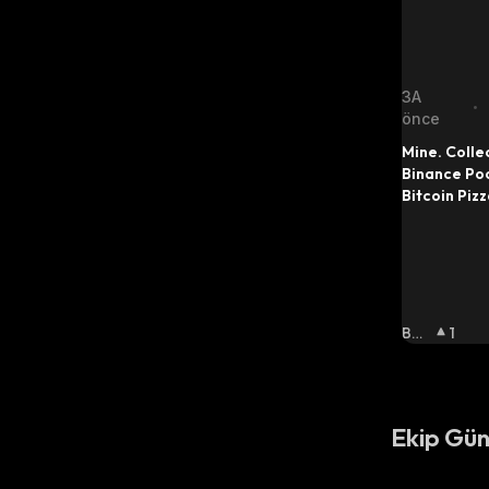
3A
•
önce
Mine. Collec
Binance Poo
Bitcoin Piz
mining $BTC
Slices & sha
rewards fro
Find out m
Boğ
1
A
:
Ekip Gün