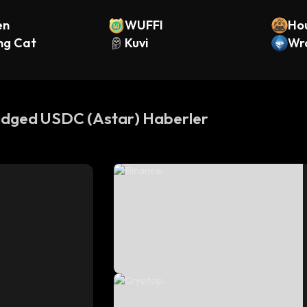
en
WUFFI
Ho
ng Cat
Kuvi
Wr
ridged USDC (Astar) Haberler