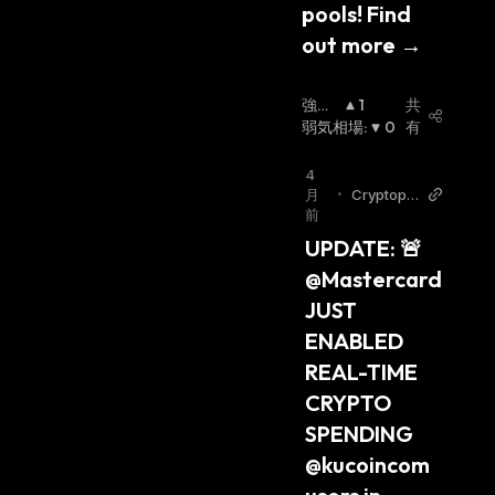
pools! Find 
out more →
強気
1
共
相場
弱気相場
:
:
0
有
4
月
•
Cryptopol
前
itan Twitt
er
UPDATE: 🚨 
@Mastercard 
JUST 
ENABLED 
REAL-TIME 
CRYPTO 
SPENDING 
@kucoincom 