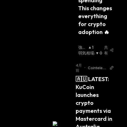
spending 
This changes 
everything 
for crypto 
adoption 🔥
強気
1
共
相場
弱気相場
:
:
0
有
4月
•
Cointelegr
前
aph Twitte
🇦🇺 LATEST: 
r
KuCoin 
launches 
crypto 
payments via 
Mastercard in 
Australia, 