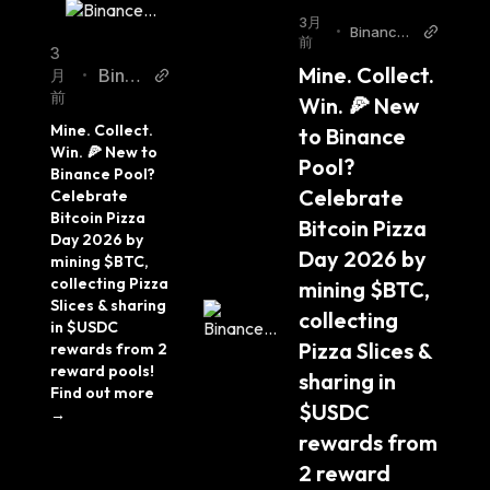
3月
•
Binance
前
Twitter
3
Mine. Collect. 
Binan
月
•
前
ce T
Win. 🍕 New 
witter
Mine. Collect. 
to Binance 
Win. 🍕 New to 
Pool? 
Binance Pool? 
Celebrate 
Celebrate 
Bitcoin Pizza 
Bitcoin Pizza 
Day 2026 by 
Day 2026 by 
mining $BTC, 
collecting Pizza 
mining $BTC, 
Slices & sharing 
collecting 
in $USDC 
Pizza Slices & 
rewards from 2 
reward pools! 
sharing in 
Find out more 
$USDC 
→
rewards from 
2 reward 