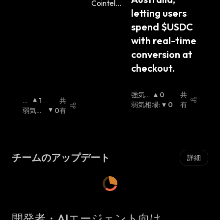
letting users 
spend $USDC 
with real-time 
conversion at 
checkout.
強気相
0
共
強
1
共
場
弱気相場
:
:
0
有
気
弱気相
0
有
相
場
:
場
:
チームのアップデート
詳細
開発者・AIエージェント向け