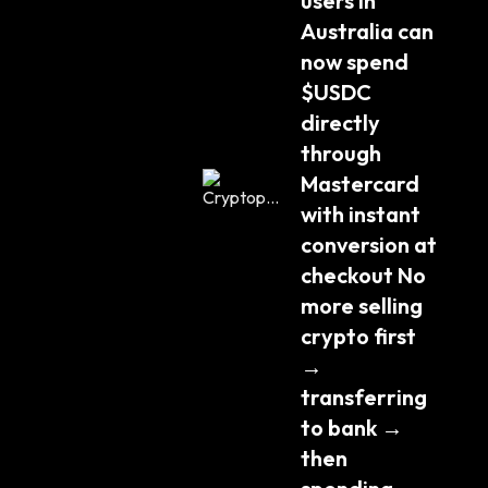
users in 
Australia can 
now spend 
$USDC 
directly 
through 
Mastercard 
with instant 
conversion at 
checkout No 
more selling 
crypto first 
→ 
transferring 
to bank → 
then 