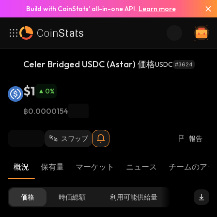
Build with CoinStats’ all-in-one API.
Learn more
Celer Bridged USDC (Astar) 価格
USDC
#3624
$1
0
%
฿0.0000154
スワップ
報告
概況
保有量
マーケット
ニュース
チームのアッ
価格
時価総額
利用可能供給量