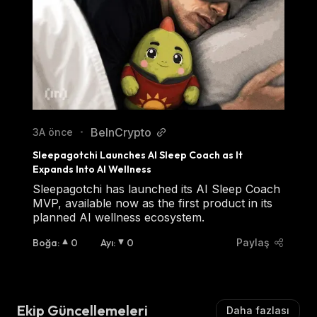
BeInCrypto
3A önce
•
Sleepagotchi Launches AI Sleep Coach as It 
Expands Into AI Wellness
Sleepagotchi has launched its AI Sleep Coach
MVP, available now as the first product in its
planned AI wellness ecosystem.
Boğa
:
0
Ayı
:
0
Paylaş
Ekip Güncellemeleri
Daha fazlası