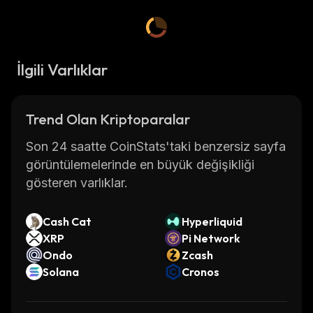
İlgili Varlıklar
Trend Olan Kriptoparalar
Son 24 saatte CoinStats'taki benzersiz sayfa
görüntülemelerinde en büyük değişikliği
gösteren varlıklar.
Cash Cat
Hyperliquid
XRP
Pi Network
Ondo
Zcash
Solana
Cronos