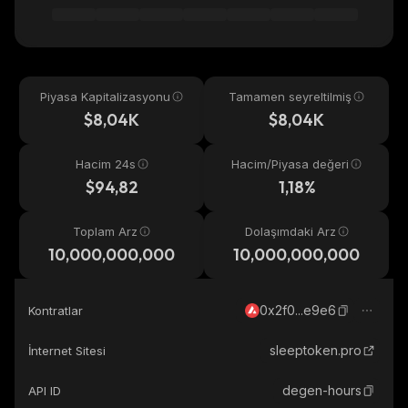
Piyasa Kapitalizasyonu
Tamamen seyreltilmiş
$8,04K
$8,04K
Hacim 24s
Hacim/Piyasa değeri
$94,82
1,18%
Toplam Arz
Dolaşımdaki Arz
10,000,000,000
10,000,000,000
0x2f0...e9e6
Kontratlar
sleeptoken.pro
İnternet Sitesi
degen-hours
API ID