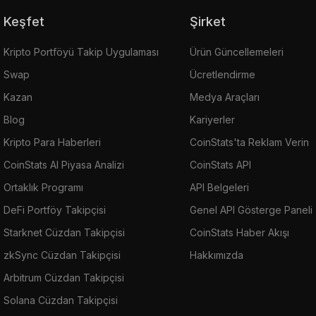
Keşfet
Şirket
Kripto Portföyü Takip Uygulaması
Ürün Güncellemeleri
Swap
Ücretlendirme
Kazan
Medya Araçları
Blog
Kariyerler
Kripto Para Haberleri
CoinStats'ta Reklam Verin
CoinStats AI Piyasa Analizi
CoinStats API
Ortaklık Programı
API Belgeleri
DeFi Portföy Takipçisi
Genel API Gösterge Paneli
Starknet Cüzdan Takipçisi
CoinStats Haber Akışı
zkSync Cüzdan Takipçisi
Hakkımızda
Arbitrum Cüzdan Takipçisi
Solana Cüzdan Takipçisi