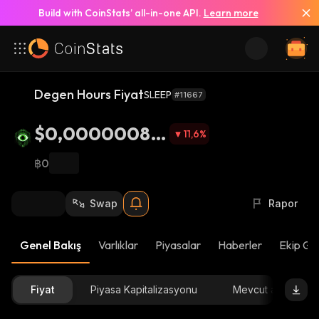
Build with CoinStats’ all-in-one API.
Learn more
Degen Hours Fiyat
SLEEP
#11667
$0,00000080
11,6
%
4
฿0
Swap
Rapor
Genel Bakış
Varlıklar
Piyasalar
Haberler
Ekip Gü
Fiyat
Piyasa Kapitalizasyonu
Mevcut arz