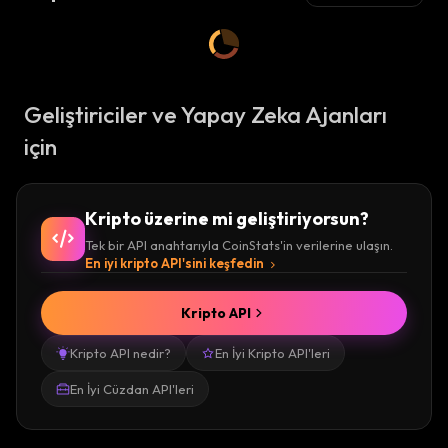
Geliştiriciler ve Yapay Zeka Ajanları
için
Kripto üzerine mi geliştiriyorsun?
Tek bir API anahtarıyla CoinStats'in verilerine ulaşın.
En iyi kripto API'sini keşfedin
Kripto API
Kripto API nedir?
En İyi Kripto API'leri
En İyi Cüzdan API'leri