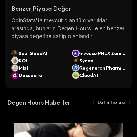
Benzer Piyasa Değeri
CoinStats'ta mevcut olan tüm varlıklar
arasında, bunların Degen Hours ile en benzer
piyasa değerine sahip olanlarıdır.
Saul GoodAI
Invesco PHLX Semic
KOI
onductor ETF (Ond
Synap
Mist
o Tokenized)
Regeneron Pharma
Decubate
ceuticals (Ondo To
CloudAI
kenized)
Degen Hours Haberler
Daha fazlası