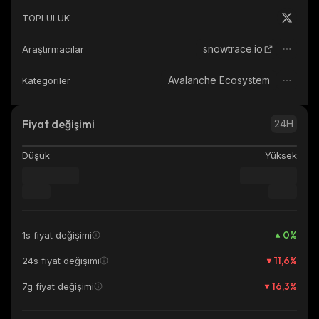
TOPLULUK
snowtrace.io
Araştırmacılar
Avalanche Ecosystem
Kategoriler
Fiyat değişimi
24H
Düşük
Yüksek
0
%
1s fiyat değişimi
11,6
%
24s fiyat değişimi
16,3
%
7g fiyat değişimi