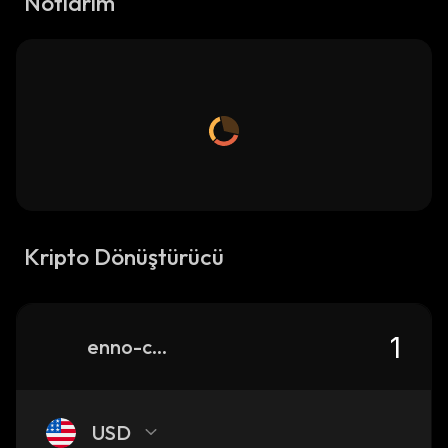
Notlarım
Kripto Dönüştürücü
enno-cash
USD