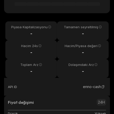
Piyasa Kapitalizasyonu
Tamamen seyreltilmiş
-
-
Hacim 24s
Hacim/Piyasa değeri
-
-
Toplam Arz
Dolaşımdaki Arz
-
-
enno-cash
API ID
Fiyat değişimi
24H
Düşük
Yüksek