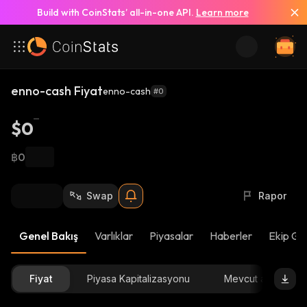
Build with CoinStats’ all-in-one API.
Learn more
enno-cash Fiyat
enno-cash
#0
$0
฿0
Swap
Rapor
Genel Bakış
Varlıklar
Piyasalar
Haberler
Ekip Gü
Fiyat
Piyasa Kapitalizasyonu
Mevcut arz