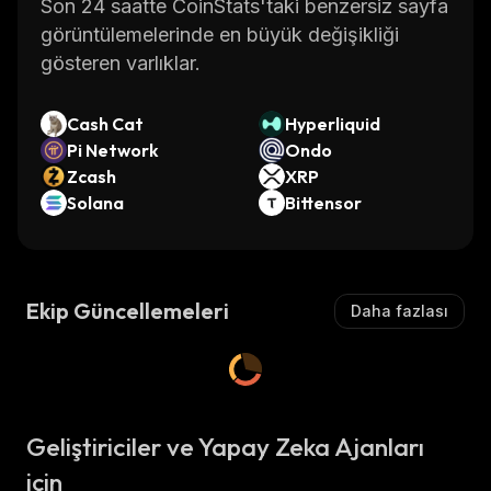
Son 24 saatte CoinStats'taki benzersiz sayfa
görüntülemelerinde en büyük değişikliği
gösteren varlıklar.
Cash Cat
Hyperliquid
Pi Network
Ondo
Zcash
XRP
Solana
Bittensor
Ekip Güncellemeleri
Daha fazlası
Geliştiriciler ve Yapay Zeka Ajanları
için