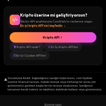
Kripto üzerine mi geliştiriyorsun?
Tek bir API anahtarıyla CoinStats'in verilerine ulaşın.
En iyi kripto API'sini keşfedin
Kripto API
Kripto API nedir?
En İyi Kripto API'leri
En İyi Cüzdan API'leri
Sorumluluk Reddi
.
Sağladığımız içeriğin hiçbir kısmı, coin fiyatları
üzerine finansal tavsiye, hukuki tavsiye veya herhangi bir amaç için
güvenmeniz gereken başka bir tür tavsiye oluşturmaz. İçeriğimizi
tamamen kendi riskiniz ve takdiriniz dahilinde kullanır veya güvenirsiniz.
Bizimle kalın