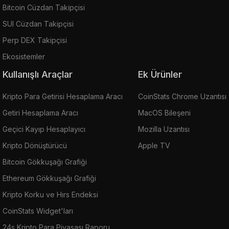
Bitcoin Cüzdan Takipçisi
SUI Cüzdan Takipçisi
Perp DEX Takipçisi
Ekosistemler
Kullanışlı Araçlar
Ek Ürünler
Kripto Para Getirisi Hesaplama Aracı
CoinStats Chrome Uzantısı
Getiri Hesaplama Aracı
MacOS Bileşeni
Geçici Kayıp Hesaplayıcı
Mozilla Uzantısı
Kripto Dönüştürücü
Apple TV
Bitcoin Gökkuşağı Grafiği
Ethereum Gökkuşağı Grafiği
Kripto Korku ve Hırs Endeksi
CoinStats Widget'ları
24s Kripto Para Piyasası Raporu