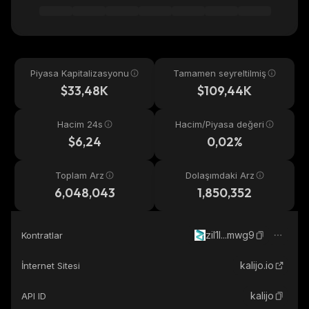
Piyasa Kapitalizasyonu
Tamamen seyreltilmiş
$33,48K
$109,44K
Hacim 24s
Hacim/Piyasa değeri
$6,24
0,02%
Toplam Arz
Dolaşımdaki Arz
6,048,043
1,850,352
zil1l...mwg9
Kontratlar
kalijo.io
İnternet Sitesi
kalijo
API ID