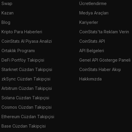
Swap
Ücretlendirme
Kazan
Medya Araçları
Blog
Kariyerler
Kripto Para Haberleri
CoinStats'ta Reklam Verin
CoinStats AI Piyasa Analizi
CoinStats API
Ortaklık Programı
API Belgeleri
DeFi Portföy Takipçisi
Genel API Gösterge Paneli
Starknet Cüzdan Takipçisi
CoinStats Haber Akışı
zkSync Cüzdan Takipçisi
Hakkımızda
Arbitrum Cüzdan Takipçisi
Solana Cüzdan Takipçisi
Cosmos Cüzdan Takipçisi
Ethereum Cüzdan Takipçisi
Base Cüzdan Takipçisi