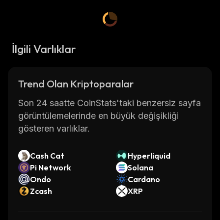
İlgili Varlıklar
Trend Olan Kriptoparalar
Son 24 saatte CoinStats'taki benzersiz sayfa
görüntülemelerinde en büyük değişikliği
gösteren varlıklar.
Cash Cat
Hyperliquid
Pi Network
Solana
Ondo
Cardano
Zcash
XRP