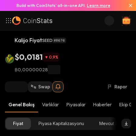
Build with CoinStats’ all-in-one API.
Learn more
Kalijo Fiyat
SEED
#8676
$0,0181
0,9
%
฿0,00000028
Swap
Rapor
Genel Bakış
Varlıklar
Piyasalar
Haberler
Ekip Gü
Fiyat
Piyasa Kapitalizasyonu
Mevcut arz