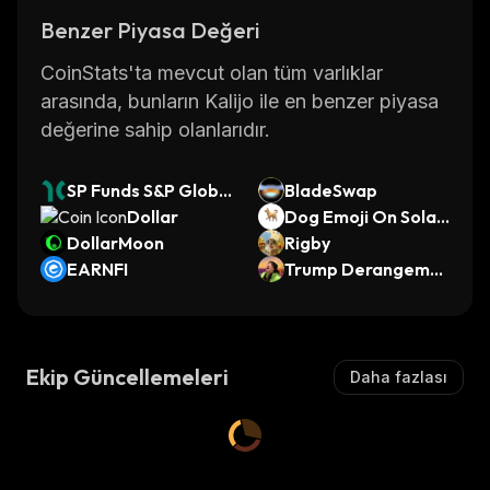
Benzer Piyasa Değeri
CoinStats'ta mevcut olan tüm varlıklar
arasında, bunların Kalijo ile en benzer piyasa
değerine sahip olanlarıdır.
SP Funds S&P Globa
BladeSwap
l Technology ETF (D
Dollar
Dog Emoji On Solan
inari Tokenized ET
DollarMoon
a
Rigby
F)
EARNFI
Trump Derangeme
nt Syndrome
Ekip Güncellemeleri
Daha fazlası