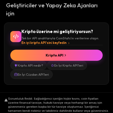
Geliştiriciler ve Yapay Zeka Ajanları
için
Kripto üzerine mi geliştiriyorsun?
Tek bir API anahtarıyla CoinStats'in verilerine ulaşın.
En iyi kripto API'sini keşfedin
Kripto API
Kripto API nedir?
En İyi Kripto API'leri
En İyi Cüzdan API'leri
Sorumluluk Reddi
.
Sağladığımız içeriğin hiçbir kısmı, coin fiyatları
üzerine finansal tavsiye, hukuki tavsiye veya herhangi bir amaç için
güvenmeniz gereken başka bir tür tavsiye oluşturmaz. İçeriğimizi
tamamen kendi riskiniz ve takdiriniz dahilinde kullanır veya güvenirsiniz.