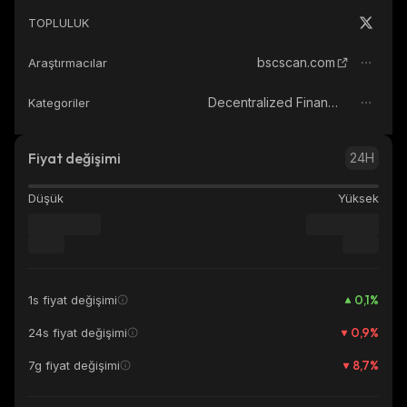
TOPLULUK
bscscan.com
Araştırmacılar
Decentralized Finance (DeFi)
Kategoriler
Fiyat değişimi
24H
Düşük
Yüksek
0,1
%
1s fiyat değişimi
0,9
%
24s fiyat değişimi
8,7
%
7g fiyat değişimi