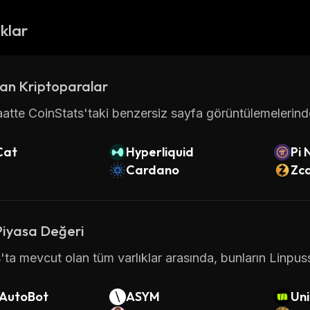
ıklar
an Kriptoparalar
atte CoinStats'taki benzersiz sayfa görüntülemelerinde 
Cat
Hyperliquid
Pi 
Cardano
Zc
Piyasa Değeri
'ta mevcut olan tüm varlıklar arasında, bunların Linpuss
AutoBot
ASYM
Uni