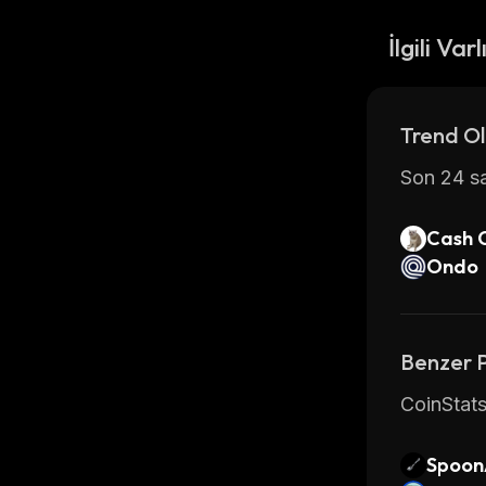
İlgili Varl
Trend Ol
Son 24 sa
Cash 
Ondo
Benzer 
CoinStats
Spoon