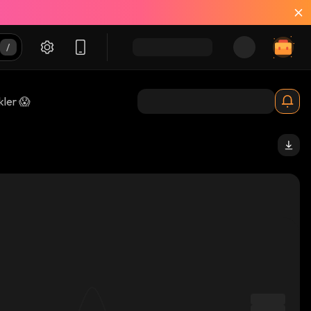
kler 😱