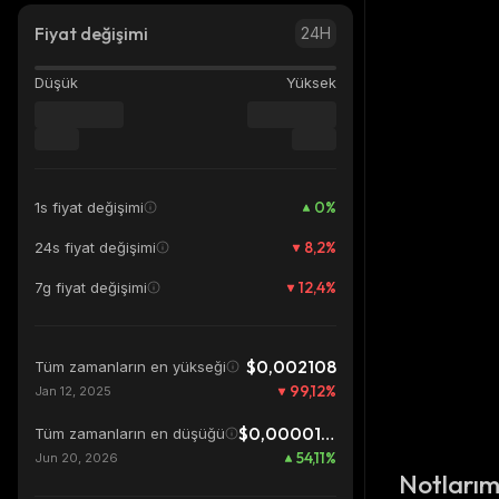
Fiyat değişimi
24H
Düşük
Yüksek
0
%
1s fiyat değişimi
8,2
%
24s fiyat değişimi
12,4
%
7g fiyat değişimi
$0,002108
Tüm zamanların en yükseği
99,12
%
Jan 12, 2025
$0,00001209
Tüm zamanların en düşüğü
54,11
%
Jun 20, 2026
Notları