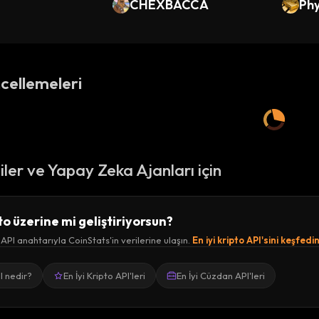
CHEXBACCA
Phy
cellemeleri
ciler ve Yapay Zeka Ajanları için
to üzerine mi geliştiriyorsun?
 API anahtarıyla CoinStats'in verilerine ulaşın.
En iyi kripto API'sini keşfedi
I nedir?
En İyi Kripto API'leri
En İyi Cüzdan API'leri