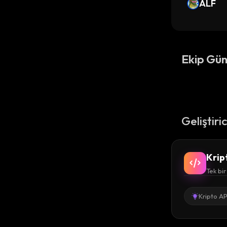
ALF
Ekip Gün
Geliştiri
Krip
Tek bir
Kripto AP