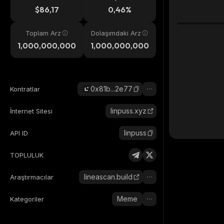
eri
$86,17
0,46%
Toplam Arz
Dolaşımdaki Arz
1,000,000,000
1,000,000,000
0x81b...2e77
Kontratlar
linpuss.xyz
İnternet Sitesi
linpuss
API ID
TOPLULUK
lineascan.build
Araştırmacılar
Meme
Kategoriler