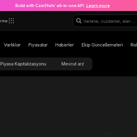
Build with CoinStats’ all-in-one API.
Learn more
irme
Varlıklar
Piyasalar
Haberler
Ekip Güncellemeleri
Ris
Piyasa Kapitalizasyonu
Mevcut arz