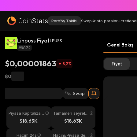
Portföy Takibi
Swap
Kripto paralar
Ücretlend
Linpuss Fiyat
LPUSS
Genel Bakış
#9872
$0,00001863
8,2
%
Fiyat
฿0
Swap
Piyasa Kapitalizas
Tamamen seyreltil
yonu
miş
$18,63K
$18,63K
Hacim 24s
Hacim/Piyasa değ