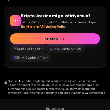
Kripto üzerine mi geliştiriyorsun?
Tek bir API anahtarıyla CoinStats'in verilerine ulaşın.
En iyi kripto API'sini keşfedin
Kripto API
Kripto API nedir?
En İyi Kripto API'leri
En İyi Cüzdan API'leri
Sorumluluk Reddi
.
Sağladığımız içeriğin hiçbir kısmı, coin fiyatları
üzerine finansal tavsiye, hukuki tavsiye veya herhangi bir amaç için
güvenmeniz gereken başka bir tür tavsiye oluşturmaz. İçeriğimizi
tamamen kendi riskiniz ve takdiriniz dahilinde kullanır veya güvenirsiniz.
Bizimle kalın