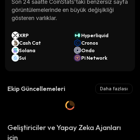
Son 24 saatte CoinStats'taki benzersiz sayfa
görüntülemelerinde en büyük değişikliği
gösteren varlıklar.
XRP
Hyperliquid
Cash Cat
Cronos
Solana
Ondo
Sui
Pi Network
Ekip Güncellemeleri
Daha fazlası
Geliştiriciler ve Yapay Zeka Ajanları
için