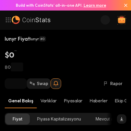
Build with CoinStats’ all-in-one API.
Learn more
lunyr Fiyat
lunyr
#0
$0
฿0
Swap
Rapor
Genel Bakış
Varlıklar
Piyasalar
Haberler
Ekip Gü
Fiyat
Piyasa Kapitalizasyonu
Mevcut arz