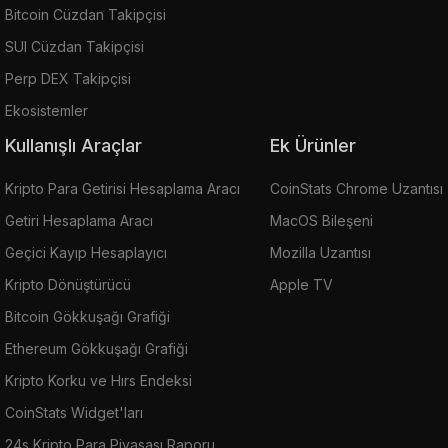
Bitcoin Cüzdan Takipçisi
SUI Cüzdan Takipçisi
Perp DEX Takipçisi
Ekosistemler
Kullanışlı Araçlar
Ek Ürünler
Kripto Para Getirisi Hesaplama Aracı
CoinStats Chrome Uzantısı
Getiri Hesaplama Aracı
MacOS Bileşeni
Geçici Kayıp Hesaplayıcı
Mozilla Uzantısı
Kripto Dönüştürücü
Apple TV
Bitcoin Gökkuşağı Grafiği
Ethereum Gökkuşağı Grafiği
Kripto Korku ve Hırs Endeksi
CoinStats Widget'ları
24s Kripto Para Piyasası Raporu