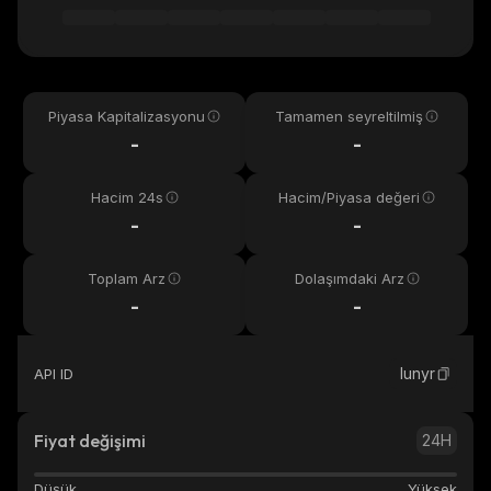
Piyasa Kapitalizasyonu
Tamamen seyreltilmiş
-
-
Hacim 24s
Hacim/Piyasa değeri
-
-
Toplam Arz
Dolaşımdaki Arz
-
-
lunyr
API ID
Fiyat değişimi
24H
Düşük
Yüksek