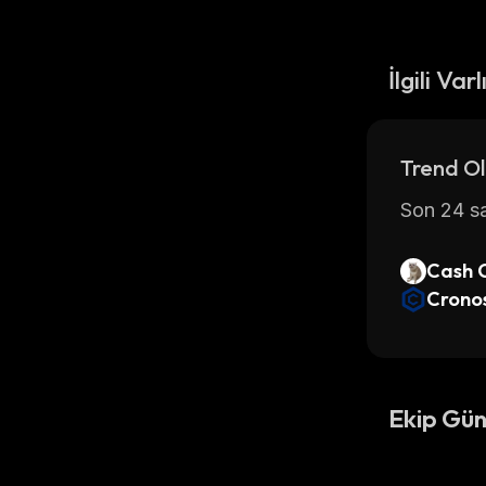
İlgili Varl
Trend Ol
Son 24 sa
Cash 
Crono
Ekip Gün