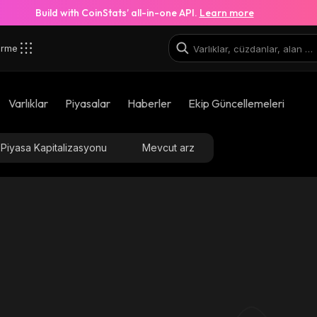
Build with CoinStats’ all-in-one API.
Learn more
irme
Varlıklar
Piyasalar
Haberler
Ekip Güncellemeleri
Piyasa Kapitalizasyonu
Mevcut arz