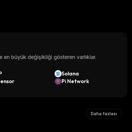
en büyük değişikliği gösteren varlıklar.
P
Solana
tensor
Pi Network
Daha fazlası