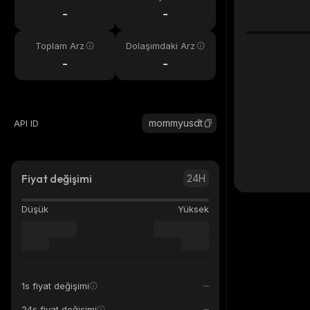
eri
-
-
Toplam Arz
Dolaşımdaki Arz
-
-
mommyusdt
API ID
Fiyat değişimi
24H
Düşük
Yüksek
1s fiyat değişimi
24s fiyat değişimi