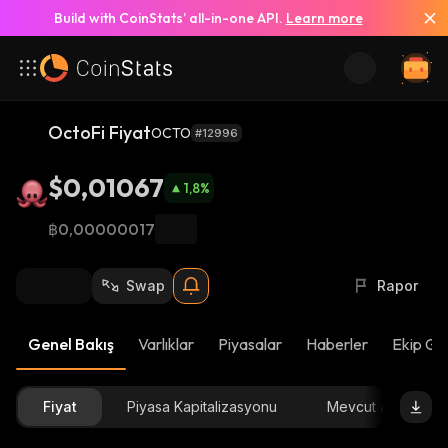
Build with CoinStats’ all-in-one API.
Learn more
OctoFi Fiyat
OCTO
#12996
$0,01067
1,8
%
฿0,00000017
Swap
Rapor
Genel Bakış
Varlıklar
Piyasalar
Haberler
Ekip Gü
Fiyat
Piyasa Kapitalizasyonu
Mevcut arz