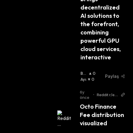
decentralized 
AI solutions to 
the forefront, 
combining 
powerful GPU 
cloud services, 
interactive
Bo
0
Paylaş
Ğa
Ayı
:
:
0
6y
•
Reddit r/eth
önce
ereum
Octo Finance 
Fee distribution 
visualized