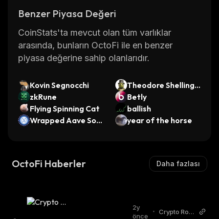
Benzer Piyasa Değeri
CoinStats'ta mevcut olan tüm varlıklar
arasında, bunların OctoFi ile en benzer
piyasa değerine sahip olanlarıdır.
Kovin Segnocchi
Theodore Shellingt
zkRune
on
Betly
Flying Spinning Cat
ballish
Wrapped Aave Soni
year of the horse
c USDC
OctoFi Haberler
Daha fazlası
2y
•
Crypto Rov
önce