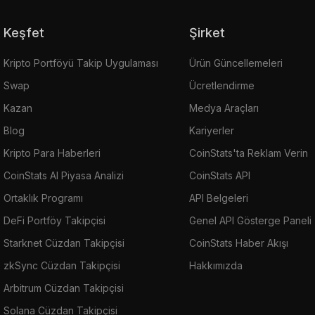
Keşfet
Şirket
Kripto Portföyü Takip Uygulaması
Ürün Güncellemeleri
Swap
Ücretlendirme
Kazan
Medya Araçları
Blog
Kariyerler
Kripto Para Haberleri
CoinStats'ta Reklam Verin
CoinStats AI Piyasa Analizi
CoinStats API
Ortaklık Programı
API Belgeleri
DeFi Portföy Takipçisi
Genel API Gösterge Paneli
Starknet Cüzdan Takipçisi
CoinStats Haber Akışı
zkSync Cüzdan Takipçisi
Hakkımızda
Arbitrum Cüzdan Takipçisi
Solana Cüzdan Takipçisi