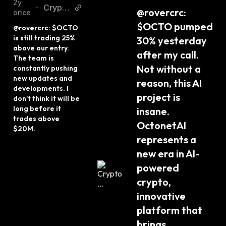
er Twitter
2y
Crypto
•
@rovercrc: 
önce
Rover
$OCTO pumped 
@rovercrc: $OCTO 
Twitter
is still trading 25% 
30% yesterday 
above our entry. 
after my call. 
The team is 
Not without a 
constantly pushing 
new updates and 
reason, this AI 
developments. I 
project is 
don't think it will be 
long before it 
insane. 
trades above 
OctonetAI 
$20M.
represents a 
new era in AI-
powered 
crypto, 
innovative 
platform that 
brings 