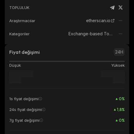
TOPLULUK
etherscan.io
Araştırmacılar
Exchange-based Tokens
Kategoriler
Fiyat değişimi
24H
Düşük
Yüksek
0
%
1s fiyat değişimi
1,8
%
24s fiyat değişimi
0
%
7g fiyat değişimi