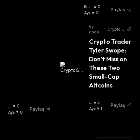
Boğ
0
Paylaş
A
Ayı
:
:
0
6y
•
CryptoGl
önce
obe
Crypto Trader 
Tyler Swope: 
Don’t Miss on 
These Two 
Small-Cap 
Altcoins
B
5
Paylaş
B
0
O
Ayı
:
1
Paylaş
O
Ayı
:
0
Ğ
Ğ
A
A
:
: