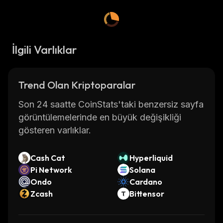
İlgili Varlıklar
Trend Olan Kriptoparalar
Son 24 saatte CoinStats'taki benzersiz sayfa
görüntülemelerinde en büyük değişikliği
gösteren varlıklar.
Cash Cat
Hyperliquid
Pi Network
Solana
Ondo
Cardano
Zcash
Bittensor