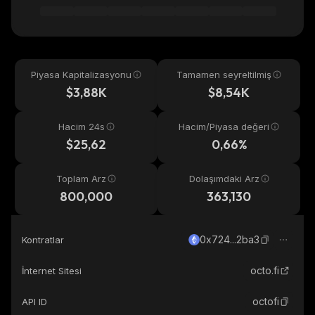
Piyasa Kapitalizasyonu
Tamamen seyreltilmiş
$3,88K
$8,54K
Hacim 24s
Hacim/Piyasa değeri
$25,62
0,66%
Toplam Arz
Dolaşımdaki Arz
800,000
363,130
0x724...2ba3
Kontratlar
octo.fi
İnternet Sitesi
octofi
API ID