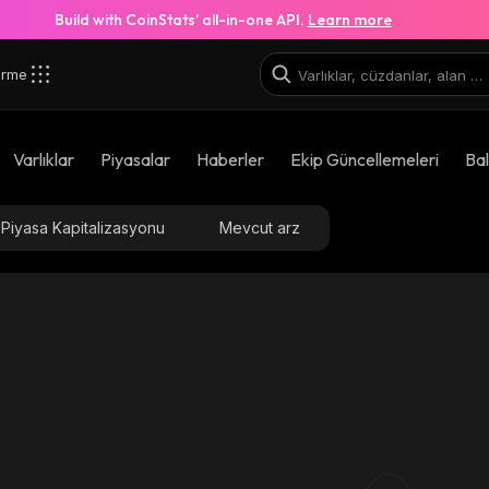
Build with CoinStats’ all-in-one API.
Learn more
irme
Varlıklar
Piyasalar
Haberler
Ekip Güncellemeleri
Bal
Piyasa Kapitalizasyonu
Mevcut arz