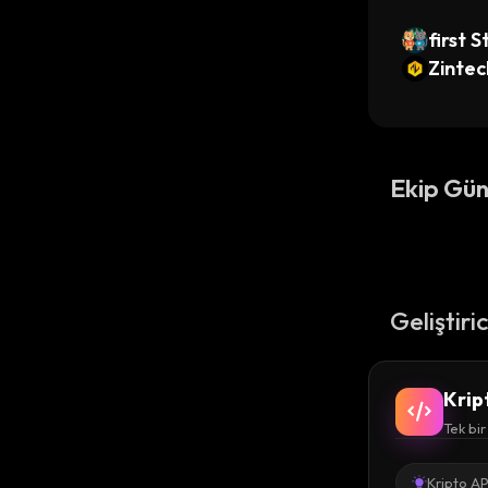
first 
mp
Zintec
Ekip Gün
Geliştiri
Krip
Tek bir
Kripto AP