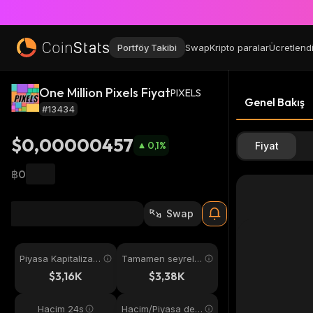
Portföy Takibi
Swap
Kripto paralar
Ücretlend
One Million Pixels Fiyat
PIXELS
Genel Bakış
#13434
$0,00000457
0,1
%
Fiyat
฿0
Swap
Piyasa Kapitalizas
Tamamen seyreltil
yonu
miş
$3,16K
$3,38K
Hacim 24s
Hacim/Piyasa değ