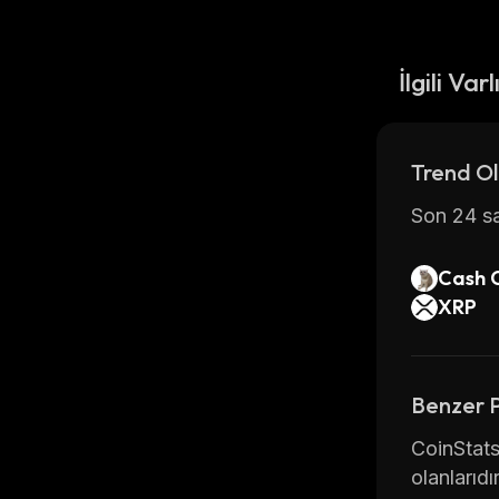
İlgili Varl
Trend Ol
Son 24 sa
Cash 
XRP
Benzer 
CoinStats
olanlarıdır