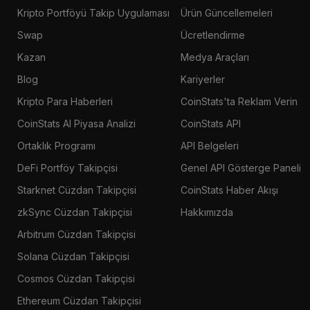
Kripto Portföyü Takip Uygulaması
Ürün Güncellemeleri
Swap
Ücretlendirme
Kazan
Medya Araçları
Blog
Kariyerler
Kripto Para Haberleri
CoinStats'ta Reklam Verin
CoinStats AI Piyasa Analizi
CoinStats API
Ortaklık Programı
API Belgeleri
DeFi Portföy Takipçisi
Genel API Gösterge Paneli
Starknet Cüzdan Takipçisi
CoinStats Haber Akışı
zkSync Cüzdan Takipçisi
Hakkımızda
Arbitrum Cüzdan Takipçisi
Solana Cüzdan Takipçisi
Cosmos Cüzdan Takipçisi
Ethereum Cüzdan Takipçisi