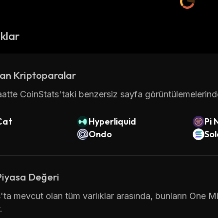
ıklar
an Kriptoparalar
atte CoinStats'taki benzersiz sayfa görüntülemelerinde 
Cat
Hyperliquid
Pi 
Ondo
So
Piyasa Değeri
'ta mevcut olan tüm varlıklar arasında, bunların One Mi
.