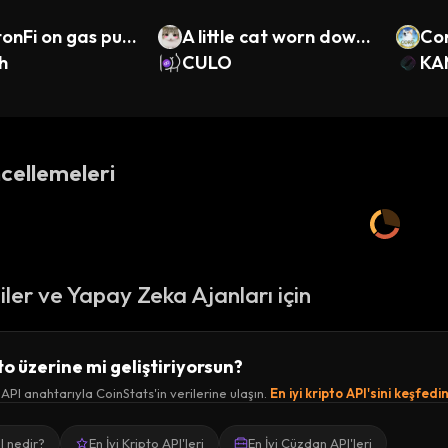
StonFi on gas pu
A little cat worn down
Cor
h
by life.
CULO
KA
cellemeleri
ciler ve Yapay Zeka Ajanları için
to üzerine mi geliştiriyorsun?
 API anahtarıyla CoinStats'in verilerine ulaşın.
En iyi kripto API'sini keşfedi
I nedir?
En İyi Kripto API'leri
En İyi Cüzdan API'leri