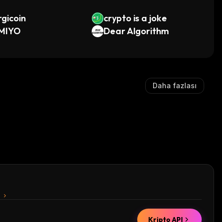
gicoin
crypto is a joke
MIYO
Dear Algorithm
Daha fazlası
n
Kripto API