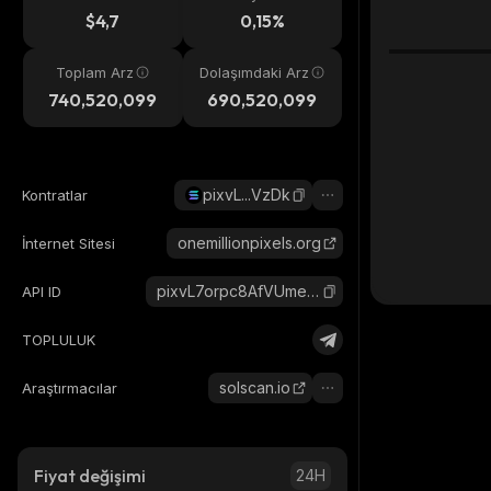
eri
$4,7
0,15%
Toplam Arz
Dolaşımdaki Arz
740,520,099
690,520,099
pixvL...VzDk
Kontratlar
onemillionpixels.org
İnternet Sitesi
pixvL7orpc8AfVUmeQ3kJZ588EegnXSQd7UW4TcVzDk_solana
API ID
TOPLULUK
solscan.io
Araştırmacılar
Fiyat değişimi
24H