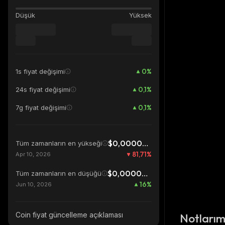
Düşük
Yüksek
0
%
1s fiyat değişimi
0,1
%
24s fiyat değişimi
0,1
%
7g fiyat değişimi
$0,00002499
Tüm zamanların en yükseği
81,71
%
Apr 10, 2026
$0,00000394
Tüm zamanların en düşüğü
16
%
Jun 10, 2026
Coin fiyat güncelleme açıklaması
Notları