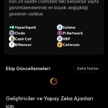
Son 24 saatte CoinStats'taki benzersiz sayfa
görüntülemelerinde en büyük değişikliği
gösteren varlıklar.
Hyperliquid
Solana
Ondo
Pi Network
Cash Cat
XRP
Bittensor
Catecoin
Ekip Güncellemeleri
Daha fazlası
Geliştiriciler ve Yapay Zeka Ajanları
için