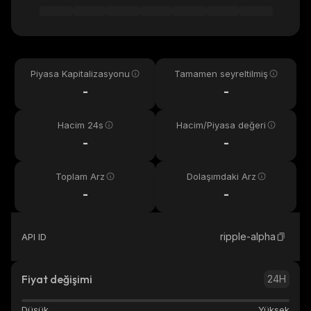
Piyasa Kapitalizasyonu
Tamamen seyreltilmiş
-
-
Hacim 24s
Hacim/Piyasa değeri
-
-
Toplam Arz
Dolaşımdaki Arz
-
-
ripple-alpha
API ID
Fiyat değişimi
24H
Düşük
Yüksek