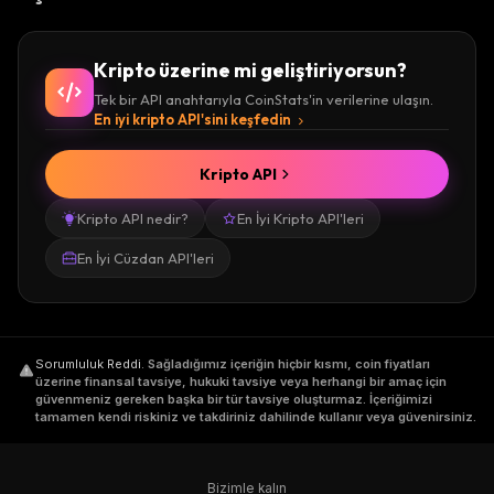
Kripto üzerine mi geliştiriyorsun?
Tek bir API anahtarıyla CoinStats'in verilerine ulaşın.
En iyi kripto API'sini keşfedin
Kripto API
Kripto API nedir?
En İyi Kripto API'leri
En İyi Cüzdan API'leri
Sorumluluk Reddi
.
Sağladığımız içeriğin hiçbir kısmı, coin fiyatları
üzerine finansal tavsiye, hukuki tavsiye veya herhangi bir amaç için
güvenmeniz gereken başka bir tür tavsiye oluşturmaz. İçeriğimizi
tamamen kendi riskiniz ve takdiriniz dahilinde kullanır veya güvenirsiniz.
Bizimle kalın