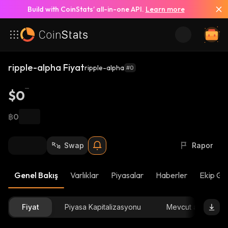
Build with CoinStats’ all-in-one API.
Learn more
ripple-alpha Fiyat
ripple-alpha
#0
$0
฿0
Swap
Rapor
Genel Bakış
Varlıklar
Piyasalar
Haberler
Ekip Gü
Fiyat
Piyasa Kapitalizasyonu
Mevcut arz