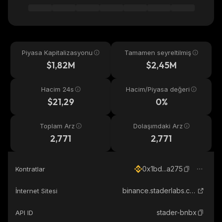
Piyasa Kapitalizasyonu
Tamamen seyreltilmiş
$1,82M
$2,45M
Hacim 24s
Hacim/Piyasa değeri
$21,29
0%
Toplam Arz
Dolaşımdaki Arz
2,771
2,771
0x1bd...a275
Kontratlar
binance.staderlabs.com
İnternet Sitesi
stader-bnbx
API ID