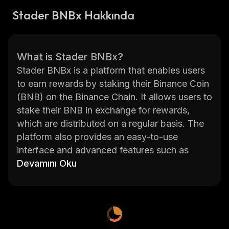
Stader BNBx Hakkında
What is Stader BNBx?
Stader BNBx is a platform that enables users
to earn rewards by staking their Binance Coin
(BNB) on the Binance Chain. It allows users to
stake their BNB in exchange for rewards,
which are distributed on a regular basis. The
platform also provides an easy-to-use
interface and advanced features such as
liquidity mining, yield farming, and automated
Devamını Oku
market making. Stader BNBx is powered by
the Stader Labs team, who have been
providing innovative solutions for the
cryptocurrency industry since 2018.