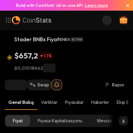
Build with CoinStats’ all-in-one API.
Learn more
Stader BNBx Fiyat
BNBX
#2789
$657,2
1,7
%
฿0,01018462
Swap
Rapor
Genel Bakış
Varlıklar
Piyasalar
Haberler
Ekip Gü
Fiyat
Piyasa Kapitalizasyonu
Mevcut arz