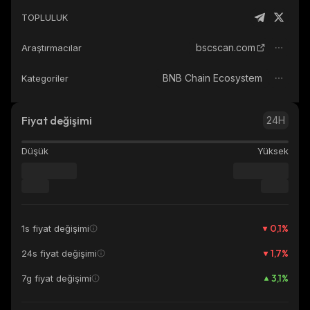
TOPLULUK
bscscan.com
Araştırmacılar
BNB Chain Ecosystem
Kategoriler
Fiyat değişimi
24H
Düşük
Yüksek
0,1
%
1s fiyat değişimi
1,7
%
24s fiyat değişimi
3,1
%
7g fiyat değişimi