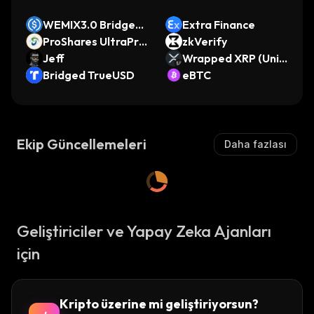
WEMIX3.0 Bridged
Extra Finance
USDC (WEMIX3.0 D
ProShares UltraPro
zkVerify
PoS)
QQQ (bStocks Tok
Jeff
Wrapped XRP (Univ
enized Stock)
Bridged TrueUSD
ersal)
eBTC
Ekip Güncellemeleri
Daha fazlası
Geliştiriciler ve Yapay Zeka Ajanları
için
Kripto üzerine mi geliştiriyorsun?