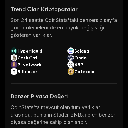
setting up accounts or dealing with long wait
Trend Olan Kriptoparalar
times.
Son 24 saatte CoinStats'taki benzersiz sayfa
Overall, Stader BNBx is an excellent choice
görüntülemelerinde en büyük değişikliği
for those looking to earn rewards from
gösteren varlıklar.
staking their Binance Coin tokens. With its
advanced features and ease of use, it’s no
wonder why many people are choosing this
Hyperliquid
Solana
Cash Cat
Ondo
platform over other options.
Pi Network
XRP
Bittensor
Catecoin
Benzer Piyasa Değeri
CoinStats'ta mevcut olan tüm varlıklar
arasında, bunların Stader BNBx ile en benzer
piyasa değerine sahip olanlarıdır.