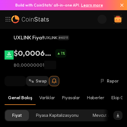
Build with CoinStats’ all-in-one API.
Learn more
UXLINK Fiyat
UXLINK
#4011
$0,000662
1
%
5
฿0,00000001
Swap
Rapor
Genel Bakış
Varlıklar
Piyasalar
Haberler
Ekip Gü
Fiyat
Piyasa Kapitalizasyonu
Mevcut arz