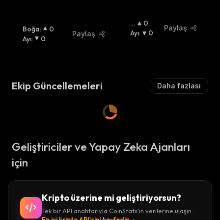
B
0
Paylaş
Boğa
:
0
O
Ayı
:
0
Paylaş
Ayı
:
0
Ğ
A
:
Ekip Güncellemeleri
Daha fazlası
Geliştiriciler ve Yapay Zeka Ajanları
için
Kripto üzerine mi geliştiriyorsun?
Tek bir API anahtarıyla CoinStats'in verilerine ulaşın.
En iyi kripto API'sini keşfedin