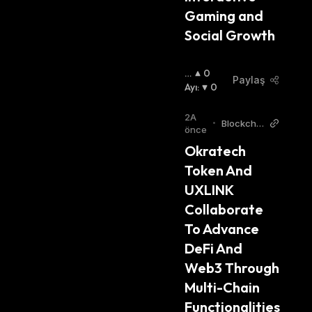
Gaming and 
Social Growth
B
0
Paylaş
O
Ayı
:
0
Ğ
A
2A
•
Blockchai
:
önce
nReporter
Okratech 
Token And 
UXLINK 
Collaborate 
To Advance 
DeFi And 
Web3 Through 
Multi-Chain 
Functionalities