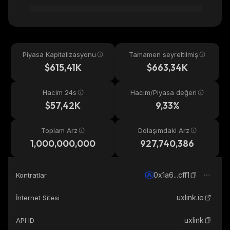
Piyasa Kapitalizasyonu
Tamamen seyreltilmiş
$615,41K
$663,34K
Hacim 24s
Hacim/Piyasa değeri
$57,42K
9,33%
Toplam Arz
Dolaşımdaki Arz
1,000,000,000
927,740,386
0x1a6...cff1
Kontratlar
uxlink.io
İnternet Sitesi
uxlink
API ID