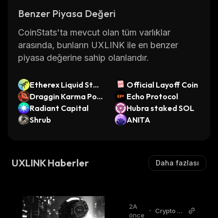
Benzer Piyasa Değeri
CoinStats'ta mevcut olan tüm varlıklar
arasında, bunların UXLINK ile en benzer
piyasa değerine sahip olanlarıdır.
Etherex Liquid Stak
Official Layoff Coin
ing Token
Draggin Karma Poin
Echo Protocol
ts
Radiant Capital
Hubra staked SOL
Shrub
ANITA
UXLINK Haberler
Daha fazlası
2A
•
Crypto A
önce