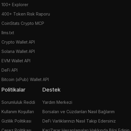
100+ Explorer
400+ Token Risk Raporu
CoinStats Crypto MCP
llms.txt
Crypto Wallet API
Solana Wallet API
EVM Wallet API
DeFi API
Bitcoin (xPub) Wallet API
Politikalar
Destek
Sorumluluk Reddi
Yardım Merkezi
Kullanım Koşulları
Borsaları ve Cüzdanları Nasıl Bağlarım
Gizlilik Politikası
DeFi Varlıklarınızı Nasıl Takip Edersiniz
Çerez Politikası
Kar/Zarar Hesaplamaları Hakkında Bilgi Edinin