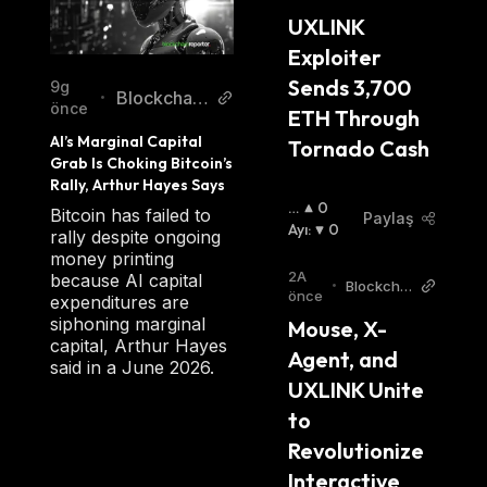
dventure
UXLINK 
Exploiter 
Sends 3,700 
9g
Blockchain
•
önce
ETH Through 
Reporter
AI’s Marginal Capital 
Tornado Cash
Grab Is Choking Bitcoin’s 
Rally, Arthur Hayes Says
B
0
Bitcoin has failed to
Paylaş
O
Ayı
:
0
rally despite ongoing
Ğ
money printing
A
2A
because AI capital
•
Blockchai
:
önce
expenditures are
nReporter
siphoning marginal
Mouse, X-
capital, Arthur Hayes
Agent, and 
said in a June 2026.
UXLINK Unite 
to 
Revolutionize 
Interactive 