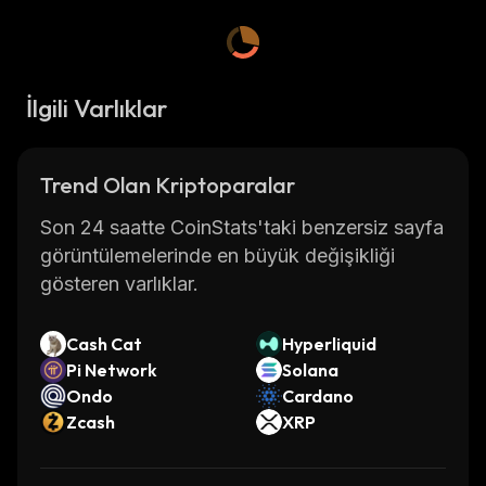
İlgili Varlıklar
Trend Olan Kriptoparalar
Son 24 saatte CoinStats'taki benzersiz sayfa
görüntülemelerinde en büyük değişikliği
gösteren varlıklar.
Cash Cat
Hyperliquid
Pi Network
Solana
Ondo
Cardano
Zcash
XRP