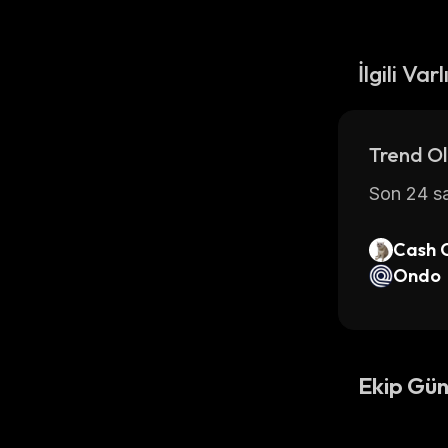
İlgili Varl
Trend Ol
Son 24 sa
Cash 
Ondo
Ekip Gün