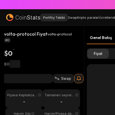
Portföy Takibi
Swap
Kripto paralar
Ücretlend
volta-protocol Fiyat
volta-protocol
Genel Bakış
#0
$0
Fiyat
฿0
Swap
Piyasa Kapitalizas
Tamamen seyreltil
yonu
miş
-
-
Hacim 24s
Hacim/Piyasa değ