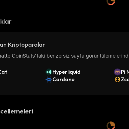
ıklar
an Kriptoparalar
atte CoinStats'taki benzersiz sayfa görüntülemelerinde 
Cat
Hyperliquid
Pi 
Cardano
Zc
cellemeleri