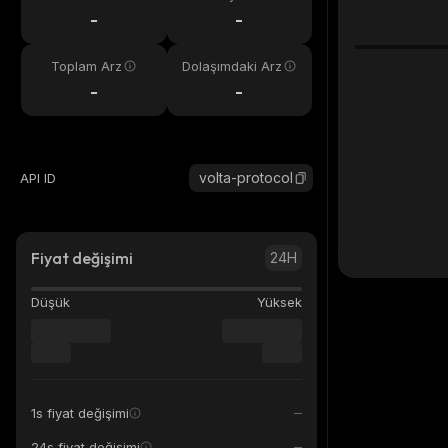
eri
-
-
Toplam Arz
Dolaşımdaki Arz
-
-
volta-protocol
API ID
Fiyat değişimi
24H
Düşük
Yüksek
1s fiyat değişimi
24s fiyat değişimi