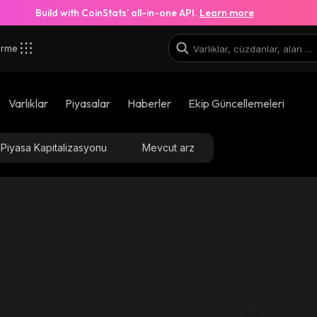
Build with CoinStats’ all-in-one API.
Learn more
irme
Varlıklar
Piyasalar
Haberler
Ekip Güncellemeleri
Piyasa Kapitalizasyonu
Mevcut arz