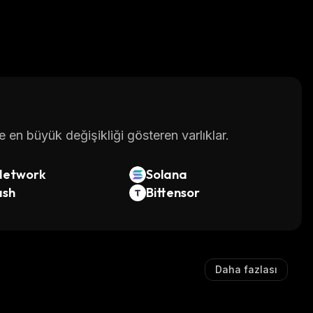
en büyük değişikliği gösteren varlıklar.
Network
Solana
ash
Bittensor
Daha fazlası