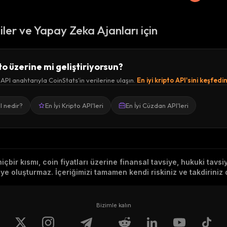
ciler ve Yapay Zeka Ajanları için
to üzerine mi geliştiriyorsun?
 API anahtarıyla CoinStats'in verilerine ulaşın.
En iyi kripto API'sini keşfedi
I nedir?
En İyi Kripto API'leri
En İyi Cüzdan API'leri
hiçbir kısmı, coin fiyatları üzerine finansal tavsiye, hukuki tavs
e oluşturmaz. İçeriğimizi tamamen kendi riskiniz ve takdiriniz d
Bizimle kalın