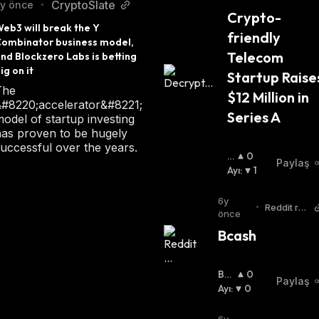
t
CryptoSlate
y önce
•
Crypto-
eb3 will break the Y 
friendly 
ombinator business model, 
Telecom 
nd Blockzero Labs is betting 
ig on it
Startup Raises
The
$12 Million in 
&#8220;accelerator&#8221;
Series A
odel of startup investing
has proven to be hugely
uccessful over the years.
B
0
Paylaş
O
Ayı
:
1
Ğ
A
6y
•
Reddit r/b
:
önce
tc
Bcash
Bo
0
Paylaş
Ğa
Ayı
:
:
0