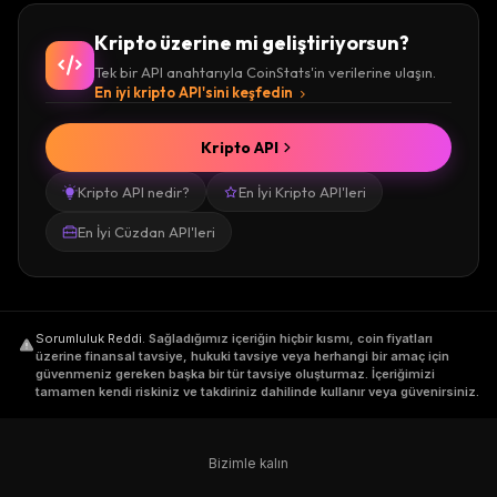
Kripto üzerine mi geliştiriyorsun?
Tek bir API anahtarıyla CoinStats'in verilerine ulaşın.
En iyi kripto API'sini keşfedin
Kripto API
Kripto API nedir?
En İyi Kripto API'leri
En İyi Cüzdan API'leri
Sorumluluk Reddi
.
Sağladığımız içeriğin hiçbir kısmı, coin fiyatları
üzerine finansal tavsiye, hukuki tavsiye veya herhangi bir amaç için
güvenmeniz gereken başka bir tür tavsiye oluşturmaz. İçeriğimizi
tamamen kendi riskiniz ve takdiriniz dahilinde kullanır veya güvenirsiniz.
Bizimle kalın