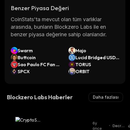
Benzer Piyasa Değeri
CoinStats'ta mevcut olan tüm varlıklar
arasında, bunların Blockzero Labs ile en
benzer piyasa değerine sahip olanlarıdır.
Swarm
Majo
Buttcoin
Lucid Bridged USDC
Sao Paulo FC Fan To
(Redbelly)
TORUS
ken
SPCX
ORBIT
Blockzero Labs Haberler
Daha fazlası
6y
•
Decryp
önce