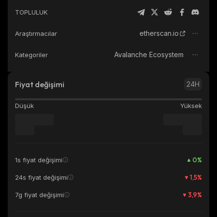
TOPLULUK
etherscan.io
Araştırmacılar
Avalanche Ecosystem
Kategoriler
Fiyat değişimi
24H
Düşük
Yüksek
0
%
1s fiyat değişimi
1,5
%
24s fiyat değişimi
3,9
%
7g fiyat değişimi