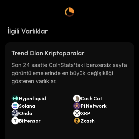
İlgili Varlıklar
Trend Olan Kriptoparalar
Son 24 saatte CoinStats'taki benzersiz sayfa
görüntülemelerinde en büyük değişikliği
gösteren varlıklar.
Hyperliquid
Cash Cat
Solana
Pi Network
Ondo
XRP
Bittensor
Zcash