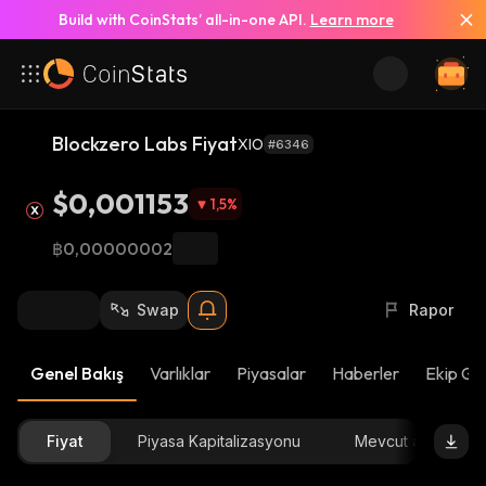
Build with CoinStats’ all-in-one API.
Learn more
Blockzero Labs Fiyat
XIO
#6346
$0,001153
1,5
%
฿0,00000002
Swap
Rapor
Genel Bakış
Varlıklar
Piyasalar
Haberler
Ekip Gü
Fiyat
Piyasa Kapitalizasyonu
Mevcut arz