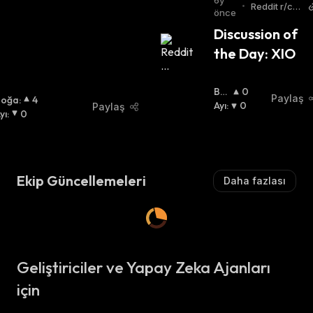
6y
•
Reddit r/cry
önce
tptocurrenc
Discussion of 
y
the Day: XIO
Bo
0
Paylaş
Boğa
:
4
Ğa
Ayı
:
:
0
Paylaş
yı
:
0
Ekip Güncellemeleri
Daha fazlası
Geliştiriciler ve Yapay Zeka Ajanları
için