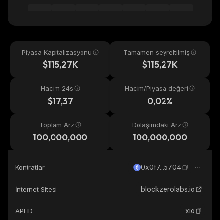
Piyasa Kapitalizasyonu
Tamamen seyreltilmiş
$115,27K
$115,27K
Hacim 24s
Hacim/Piyasa değeri
$17,37
0,02%
Toplam Arz
Dolaşımdaki Arz
100,000,000
100,000,000
0x0f7...5704
Kontratlar
blockzerolabs.io
İnternet Sitesi
xio
API ID