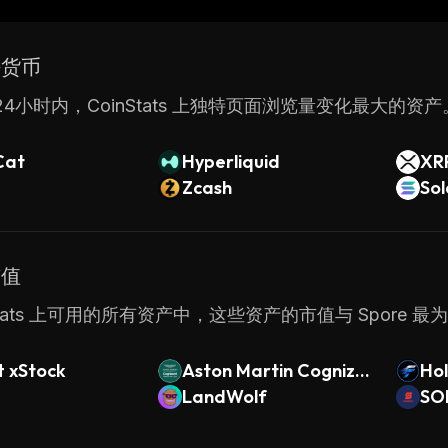
密货币
4小时内，CoinStats 上独特页面浏览量变化最大的资产
Cat
Hyperliquid
XR
Zcash
So
市值
nStats 上可用的所有资产中，这些资产的市值与 Spore 最
t xStock
Aston Martin Cogniza
Ho
nt Fan Token
LandWolf
SO