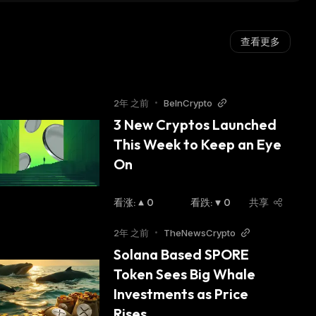
查看更多
2年 之前
•
BeInCrypto
3 New Cryptos Launched 
This Week to Keep an Eye 
On
看涨
:
0
看跌
:
0
共享
2年 之前
•
TheNewsCrypto
Solana Based SPORE 
Token Sees Big Whale 
Investments as Price 
Rises