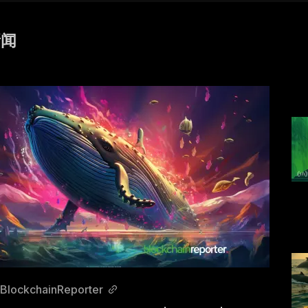
新闻
BlockchainReporter