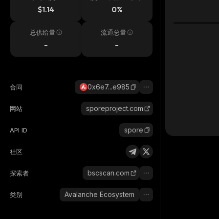
$1.14
0%
总供给量
流通总量
-
-
0x6e7...e985
合同
sporeproject.com
网站
spore
API ID
社区
bscscan.com
探索者
Avalanche Ecosystem
类别