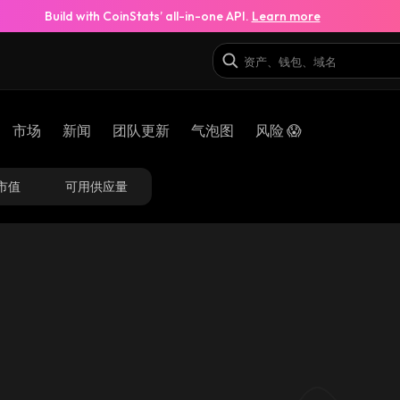
Build with CoinStats’ all-in-one API.
Learn more
市场
新闻
团队更新
气泡图
风险 😱
市值
可用供应量