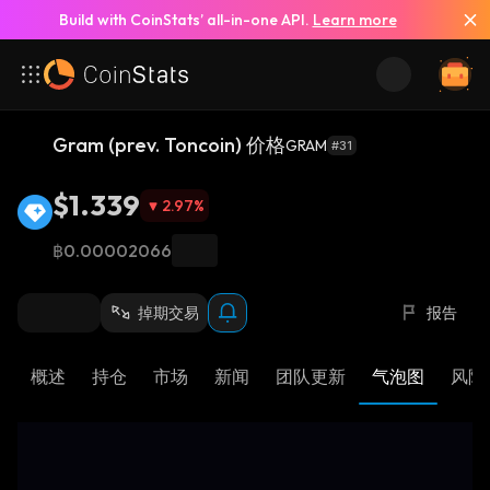
Build with CoinStats’ all-in-one API.
Learn more
Gram (prev. Toncoin) 价格
GRAM
#31
$1.339
2.97
%
฿0.00002066
掉期交易
报告
概述
持仓
市场
新闻
团队更新
气泡图
风险 