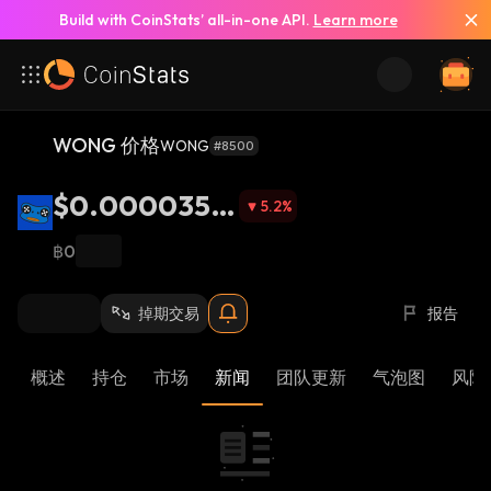
Build with CoinStats’ all-in-one API.
Learn more
WONG 价格
WONG
#8500
$0.0000355
5.2
%
5
฿0
掉期交易
报告
概述
持仓
市场
新闻
团队更新
气泡图
风险 