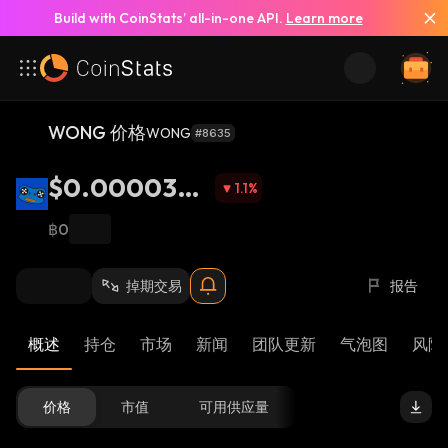
Build with CoinStats’ all-in-one API.
Learn more
WONG 价格
WONG
#8635
$0.0000343
1.1
%
9
฿0
掉期交易
报告
概述
持仓
市场
新闻
团队更新
气泡图
风险 
价格
市值
可用供应量