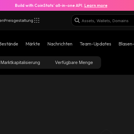
Build with CoinStats’ all-in-one API.
Learn more
en
Preisgestaltung
Bestände
Märkte
Nachrichten
Team-Updates
Blasen
Marktkapitalisierung
Verfügbare Menge