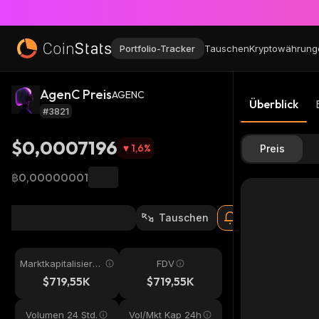
Portfolio-Tracker
Tauschen
Kryptowährung
AgenC Preis
AGENC
Überblick
#3821
$0,0007196
1,6
%
Preis
฿0,00000001
Tauschen
Marktkapitalisieru
FDV
ng
$719,55K
$719,55K
Volumen 24 Std.
Vol/Mkt Kap 24h