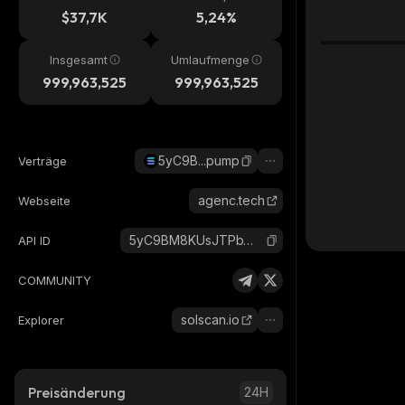
$37,7K
5,24%
Insgesamt
Umlaufmenge
999,963,525
999,963,525
5yC9B...pump
Verträge
agenc.tech
Webseite
5yC9BM8KUsJTPbWPLfA2N8qH1s9V8DQ3Vcw1G6Jdpump_solana
API ID
COMMUNITY
solscan.io
Explorer
Preisänderung
24H