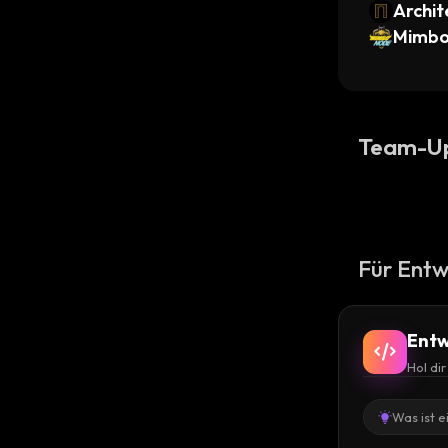
Archit
Mimb
Team-U
Für Entw
Entw
Hol di
Was ist e