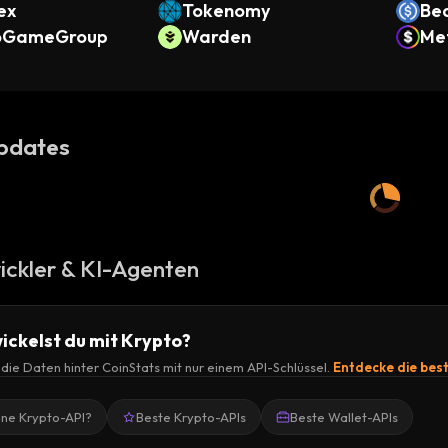
ex
Tokenomy
Be
oGameGroup
Warden
(B
Met
pdates
ickler & KI-Agenten
ickelst du mit Krypto?
r die Daten hinter CoinStats mit nur einem API-Schlüssel.
Entdecke die bes
ine Krypto-API?
Beste Krypto-APIs
Beste Wallet-APIs