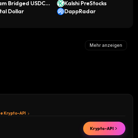
am Bridged USDC
Kalshi PreStocks
eam)
al Dollar
DappRadar
Mehr anzeigen
te Krypto-API
Krypto-API