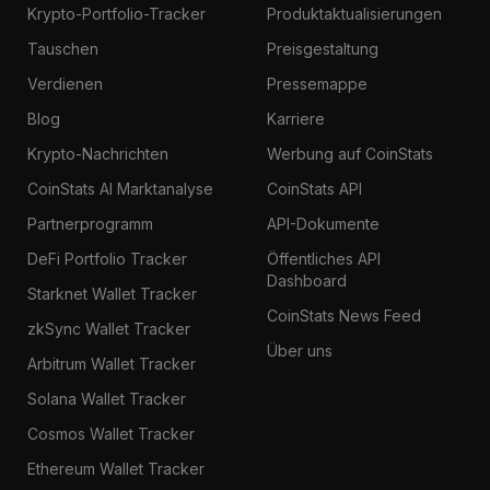
Krypto-Portfolio-Tracker
Produktaktualisierungen
Tauschen
Preisgestaltung
Verdienen
Pressemappe
Blog
Karriere
Krypto-Nachrichten
Werbung auf CoinStats
CoinStats AI Marktanalyse
CoinStats API
Partnerprogramm
API-Dokumente
DeFi Portfolio Tracker
Öffentliches API
Dashboard
Starknet Wallet Tracker
CoinStats News Feed
zkSync Wallet Tracker
Über uns
Arbitrum Wallet Tracker
Solana Wallet Tracker
Cosmos Wallet Tracker
Ethereum Wallet Tracker