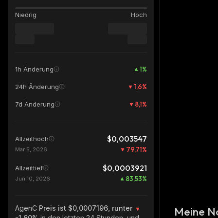
Niedrig
Hoch
1
%
1h Änderung
1,6
%
24h Änderung
8,1
%
7d Änderung
$0,003547
Allzeithoch
79,71
%
Mar 5, 2026
$0,0003921
Allzeittief
83,53
%
Jun 10, 2026
AgenC
Preis ist $0,0007196, runter
Meine N
-1.60%
in den letzten 24 Stunden, und