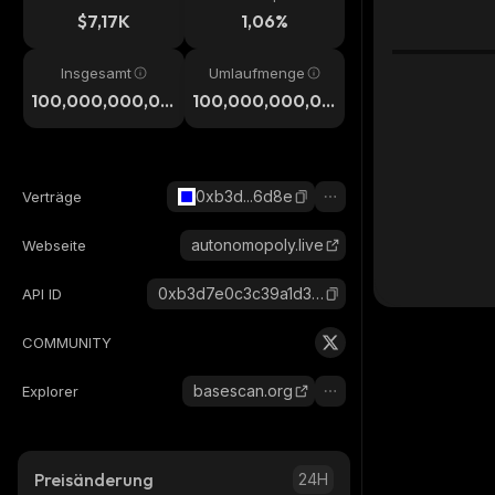
$7,17K
1,06%
Insgesamt
Umlaufmenge
100,000,000,00
100,000,000,00
0
0
0xb3d...6d8e
Verträge
autonomopoly.live
Webseite
0xb3d7e0c3c39a1d3f1b304663065a2f83ddf56d8e_base
API ID
COMMUNITY
basescan.org
Explorer
Preisänderung
24H