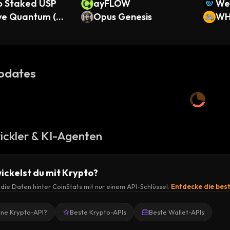
o Staked USP
ayFLOW
Wel
e Quantum (On
Opus Genesis
n
W
enized Stock)
pdates
ickler & KI-Agenten
ickelst du mit Krypto?
r die Daten hinter CoinStats mit nur einem API-Schlüssel.
Entdecke die bes
ine Krypto-API?
Beste Krypto-APIs
Beste Wallet-APIs