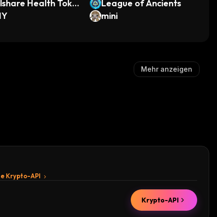
share Health Toke
League of Ancients
HY
mini
Mehr anzeigen
te Krypto-API
Krypto-API