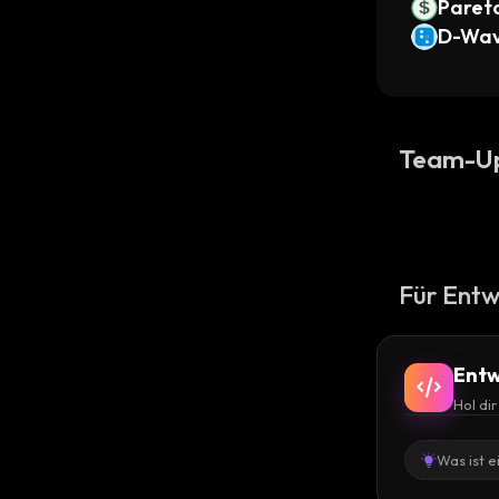
Paret
D-Wav
do Tok
Team-U
Für Entw
Entw
Hol di
Was ist e