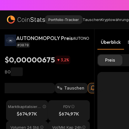
Portfolio-Tracker
Tauschen
Kryptowährung
AUTONOMOPOLY Preis
AUTONO
Überblick
#3878
$0,00000675
3,2
%
Preis
฿0
Tauschen
Marktkapitalisieru
FDV
ng
$674,97K
$674,97K
Volumen 24 Std.
Vol/Mkt Kap 24h