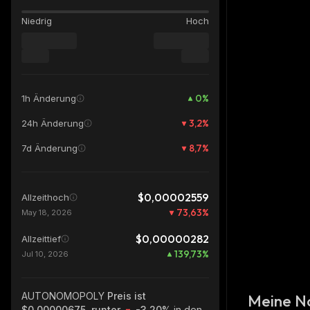
Niedrig
Hoch
0
%
1h Änderung
3,2
%
24h Änderung
8,7
%
7d Änderung
$0,00002559
Allzeithoch
73,63
%
May 18, 2026
$0,00000282
Allzeittief
139,73
%
Jul 10, 2026
AUTONOMOPOLY
Preis ist
Meine N
$0,00000675, runter
-3.20%
in den