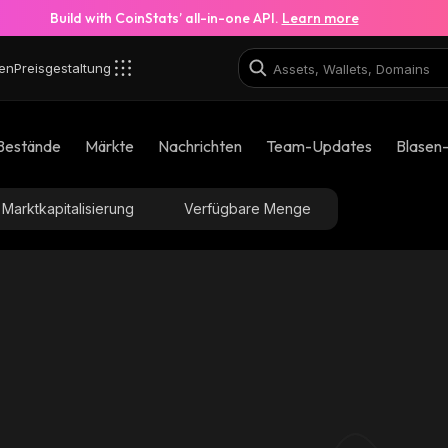
Build with CoinStats’ all-in-one API.
Learn more
en
Preisgestaltung
Bestände
Märkte
Nachrichten
Team-Updates
Blasen
Marktkapitalisierung
Verfügbare Menge