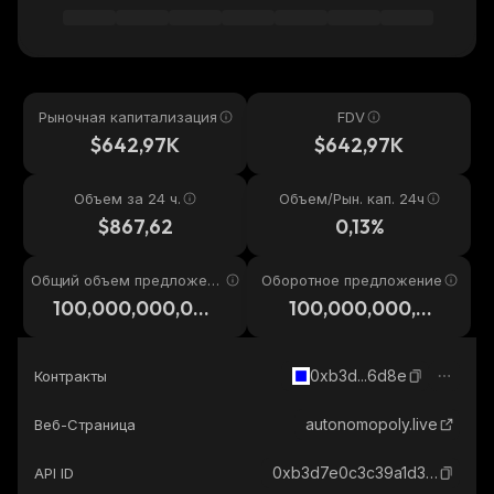
Рыночная капитализация
FDV
$642,97K
$642,97K
Объем за 24 ч.
Объем/Рын. кап. 24ч
$867,62
0,13%
Общий объем предложени
Оборотное предложение
я
100,000,000,00
100,000,000,00
0
0
0xb3d...6d8e
Контракты
autonomopoly.live
Веб-Страница
0xb3d7e0c3c39a1d3f1b304663065a2f83ddf56d8e_base
API ID