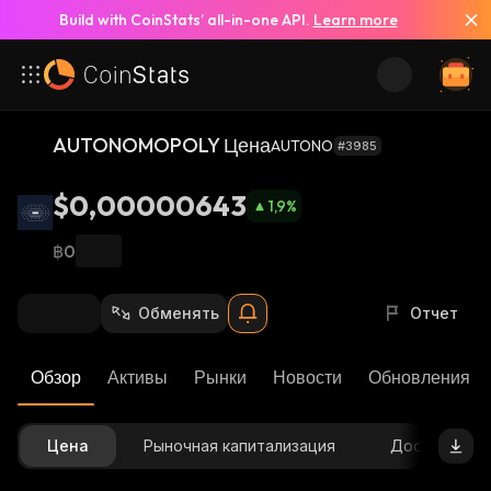
Build with CoinStats’ all-in-one API.
Learn more
AUTONOMOPOLY Цена
AUTONO
#3985
$0,00000643
1,9
%
฿0
Обменять
Отчет
Обзор
Активы
Рынки
Новости
Обновления К
Цена
Рыночная капитализация
Доступное 