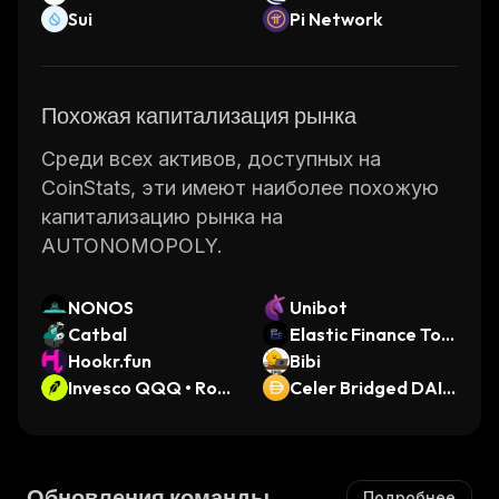
Sui
Pi Network
Похожая капитализация рынка
Среди всех активов, доступных на
CoinStats, эти имеют наиболее похожую
капитализацию рынка на
AUTONOMOPOLY.
NONOS
Unibot
Catbal
Elastic Finance Tok
Hookr.fun
en
Bibi
Invesco QQQ • Robi
Celer Bridged DAI
nhood Token
(Astar)
Обновления команды
Подробнее