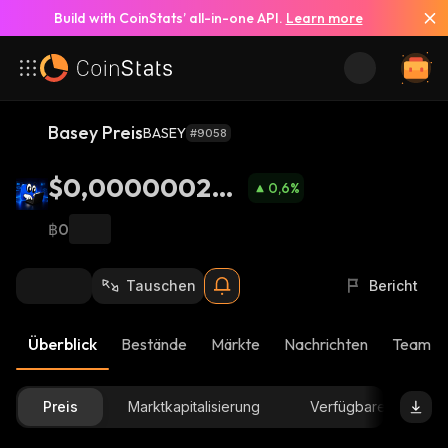
Build with CoinStats’ all-in-one API.
Learn more
Basey Preis
BASEY
#9058
$0,000000270
0,6
%
8
฿0
Tauschen
Bericht
Überblick
Bestände
Märkte
Nachrichten
Team-U
Preis
Marktkapitalisierung
Verfügbare Menge