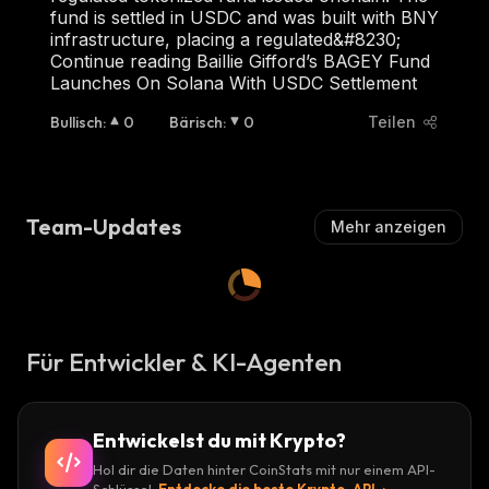
fund is settled in USDC and was built with BNY
infrastructure, placing a regulated&#8230;
Continue reading Baillie Gifford’s BAGEY Fund
Launches On Solana With USDC Settlement
Bullisch
:
0
Bärisch
:
0
Teilen
Team-Updates
Mehr anzeigen
Für Entwickler & KI-Agenten
Entwickelst du mit Krypto?
Hol dir die Daten hinter CoinStats mit nur einem API-
Schlüssel.
Entdecke die beste Krypto-API