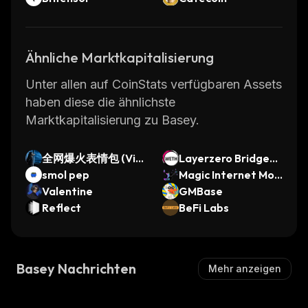
Ähnliche Marktkapitalisierung
Unter allen auf CoinStats verfügbaren Assets
haben diese die ähnlichste
Marktkapitalisierung zu Basey.
全网爆火表情包 (Vir
Layerzero Bridged
al Emoji Pack)
smol pep
Wrapped Ether (Sw
Magic Internet Mon
Valentine
ellchain)
ey (Meme)
GMBase
Reflect
BeFi Labs
Basey Nachrichten
Mehr anzeigen