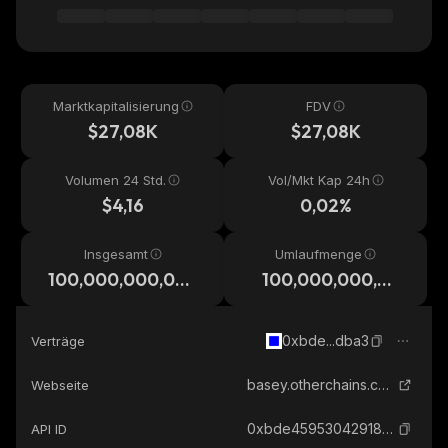
Marktkapitalisierung
FDV
$27,08K
$27,08K
Volumen 24 Std.
Vol/Mkt Kap 24h
$4,16
0,02%
Insgesamt
Umlaufmenge
100,000,000,00
100,000,000,00
0
0
0xbde...dba3
Verträge
basey.otherchains.com
Webseite
0xbde45953042918384816caf05772fff5df23dba3_base
API ID