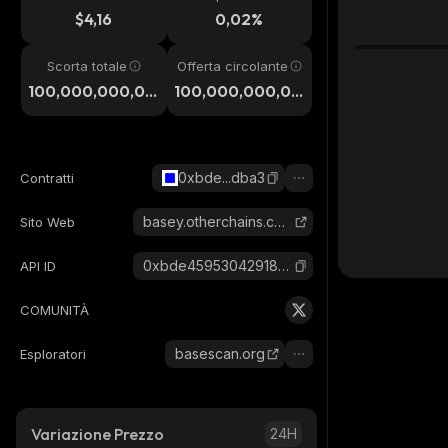
24h
$4,16
0,02%
Scorta totale
Offerta circolante
100,000,000,00
100,000,000,00
0
0
0xbde...dba3
Contratti
basey.otherchains.com
Sito Web
0xbde45953042918384816caf05772fff5df23dba3_base
API ID
COMUNITÀ
basescan.org
Esploratori
Variazione Prezzo
24H