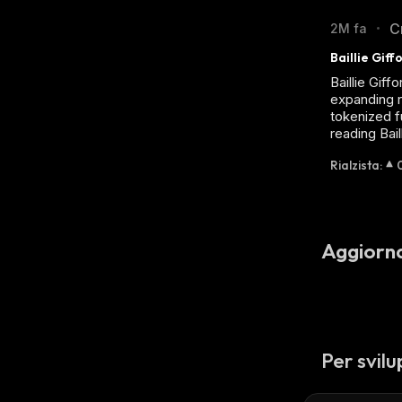
C
2M fa
•
Baillie Gif
Baillie Gif
expanding r
tokenized f
reading Bai
Rialzista
:
Aggiorn
Per svilu