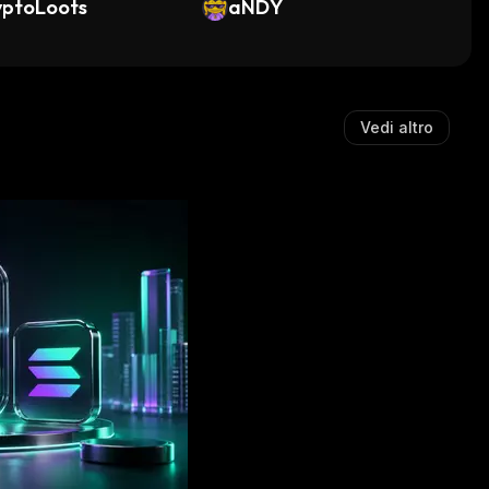
yptoLoots
aNDY
Vedi altro