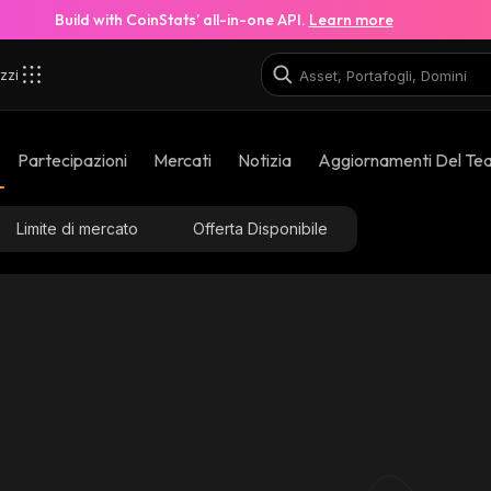
Build with CoinStats’ all-in-one API.
Learn more
zzi
Partecipazioni
Mercati
Notizia
Aggiornamenti Del Te
Limite di mercato
Offerta Disponibile