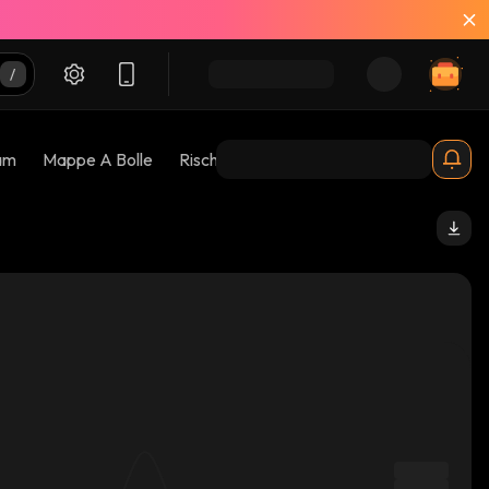
am
Mappe A Bolle
Rischi 😱