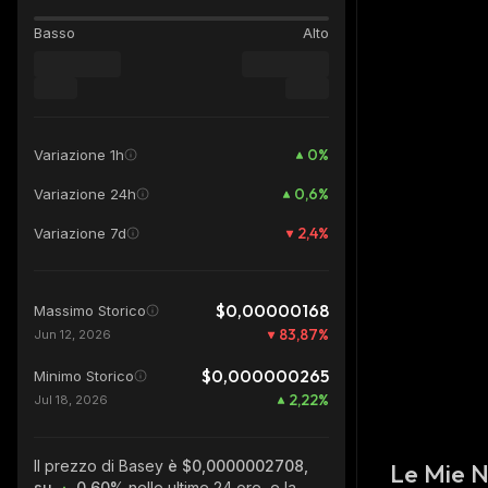
Basso
Alto
0
%
Variazione 1h
0,6
%
Variazione 24h
2,4
%
Variazione 7d
$0,00000168
Massimo Storico
83,87
%
Jun 12, 2026
$0,000000265
Minimo Storico
2,22
%
Jul 18, 2026
Il prezzo di Basey
è $0,0000002708,
Le Mie 
su
0.60%
nelle ultime 24 ore, e la