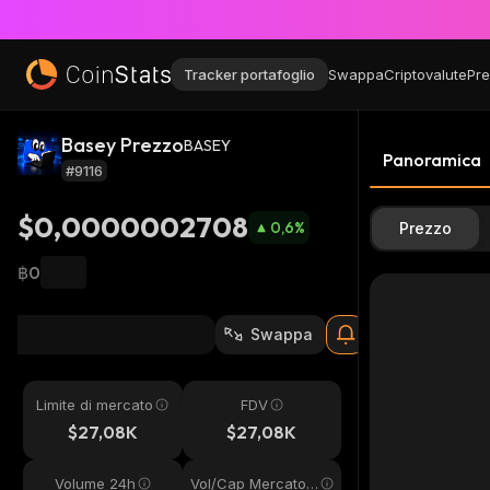
Tracker portafoglio
Swappa
Criptovalute
Pre
Basey Prezzo
BASEY
Panoramica
#9116
$0,0000002708
0,6
%
Prezzo
฿0
Swappa
Limite di mercato
FDV
$27,08K
$27,08K
Volume 24h
Vol/Cap Mercato