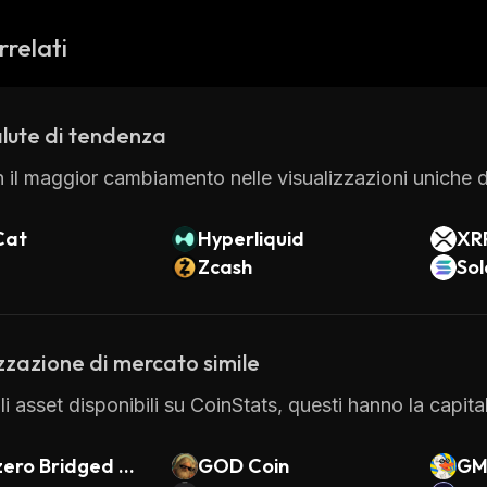
rrelati
lute di tendenza
 il maggior cambiamento nelle visualizzazioni uniche di
Cat
Hyperliquid
XR
Zcash
So
zzazione di mercato simile
gli asset disponibili su CoinStats, questi hanno la capit
zero Bridged Wr
GOD Coin
GM