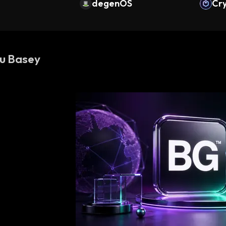
Ether (Swellch
degenOS
Cr
su Basey