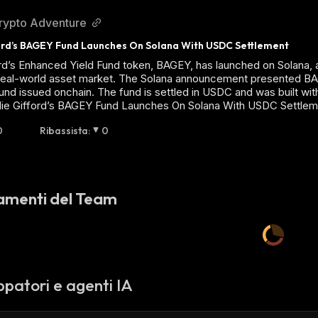
rypto Adventure
ford’s BAGEY Fund Launches On Solana With USDC Settlement
ford’s Enhanced Yield Fund token, BAGEY, has launched on Solana, 
eal-world asset market. The Solana announcement presented BAGEY 
und issued onchain. The fund is settled in USDC and was built wi
llie Gifford’s BAGEY Fund Launches On Solana With USDC Settle
0
Ribassista
:
0
amenti del Team
ppatori e agenti IA