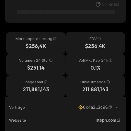
Marktkapitalisierung
FDV
$256,4K
$256,4K
Volumen 24 Std.
Vol/Mkt Kap 24h
$251,14
0,1%
Insgesamt
Umlaufmenge
211,881,143
211,881,143
0x4a2...3c98
Verträge
stepn.com
Webseite