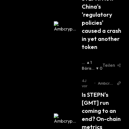
H
China's 
:
'regulatory 
policies' 
caused a crash 
in yet another 
token
B
1
Teilen
Ull
Bärisc
0
Is
H
:
C
4J
•
Ambcryp
H
:
vor
to
Is STEPN's 
[GMT] run 
coming to an 
end? On-chain 
metrics 