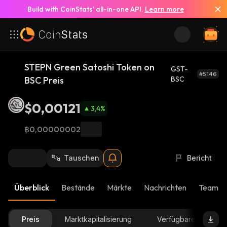
Build with CoinStats’ all-in-one API.
Learn more
STEPN Green Satoshi Token on
GST-
#5146
BSC Preis
BSC
$0,00121
3,4
%
฿0,00000002
Tauschen
Bericht
Überblick
Bestände
Märkte
Nachrichten
Team-U
Preis
Marktkapitalisierung
Verfügbare Menge