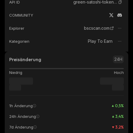
green-satoshi-token-bsc
API ID
COMMUNITY
bscscan.com
Explorer
Play To Earn
Kategorien
Preisänderung
24H
Niedrig
Hoch
0,5
%
1h Änderung
3,4
%
24h Änderung
3,2
%
7d Änderung