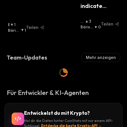
indicate...
B
3
Teilen
B
1
Ull
Bärisc
0
Teilen
U
Bärisc
1
Is
H
:
Ll
H
:
C
I
H
:
S
C
Team-Updates
Mehr anzeigen
H
:
Für Entwickler & KI-Agenten
Entwickelst du mit Krypto?
Hol dir die Daten hinter CoinStats mit nur einem API-
Schlüssel.
Entdecke die beste Krypto-API