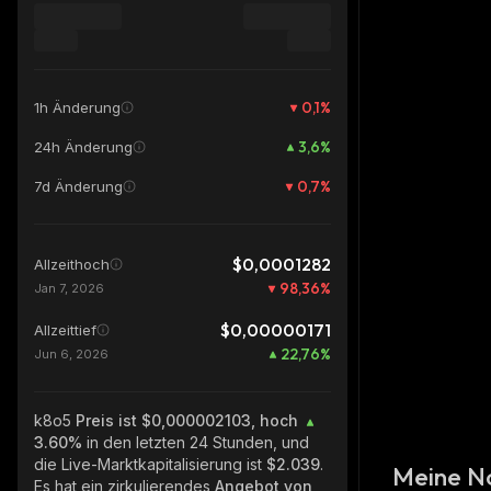
0,1
%
1h Änderung
3,6
%
24h Änderung
0,7
%
7d Änderung
$0,0001282
Allzeithoch
98,36
%
Jan 7, 2026
$0,00000171
Allzeittief
22,76
%
Jun 6, 2026
k8o5
Preis ist $0,000002103, hoch
3.60%
in den letzten 24 Stunden, und
die Live-Marktkapitalisierung ist
$2.039
.
Meine N
Es hat ein zirkulierendes
Angebot von