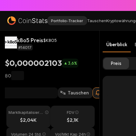
Portfolio-Tracker
Tauschen
Kryptowährung
k8o5 Preis
$K8O5
Überblick
#14017
$0,000002103
3,6
%
Preis
฿0
Tauschen
Marktkapitalisieru
FDV
ng
$2,04K
$2,1K
Volumen 24 Std.
Vol/Mkt Kap 24h