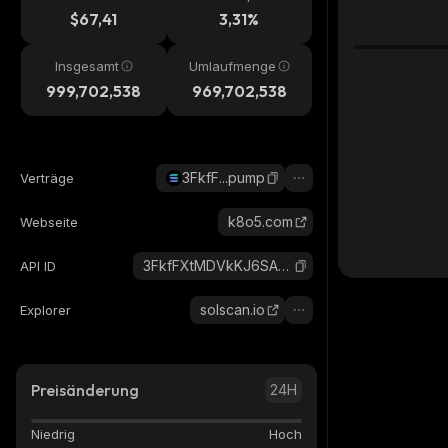
$67,41
3,31%
Insgesamt
Umlaufmenge
999,702,538
969,702,538
3FkfF...pump
Verträge
k8o5.com
Webseite
3FkfFXtMDVkKJ6SAouMSK4qYFmErYxSnAUx6vP52pump_solana
API ID
solscan.io
Explorer
Preisänderung
24H
Niedrig
Hoch