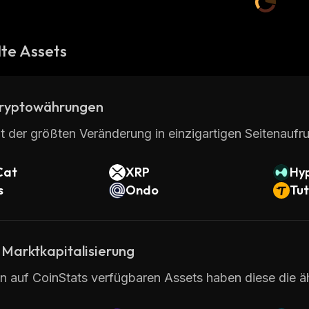
te Assets
ryptowährungen
t der größten Veränderung in einzigartigen Seitenaufru
Cat
XRP
Hyp
s
Ondo
Tut
 Marktkapitalisierung
en auf CoinStats verfügbaren Assets haben diese die ä