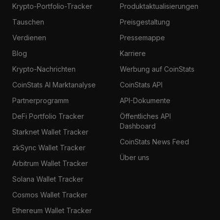
Krypto-Portfolio-Tracker
Produktaktualisierungen
Tauschen
Preisgestaltung
Verdienen
Pressemappe
Blog
Karriere
Krypto-Nachrichten
Werbung auf CoinStats
CoinStats AI Marktanalyse
CoinStats API
Partnerprogramm
API-Dokumente
DeFi Portfolio Tracker
Öffentliches API
Dashboard
Starknet Wallet Tracker
CoinStats News Feed
zkSync Wallet Tracker
Über uns
Arbitrum Wallet Tracker
Solana Wallet Tracker
Cosmos Wallet Tracker
Ethereum Wallet Tracker