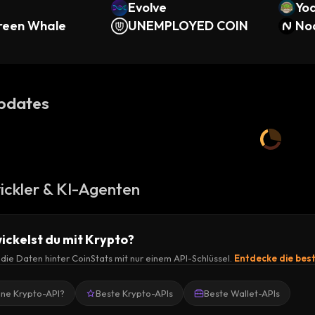
Evolve
Yo
reen Whale
UNEMPLOYED COIN
No
pdates
ickler & KI-Agenten
ickelst du mit Krypto?
r die Daten hinter CoinStats mit nur einem API-Schlüssel.
Entdecke die bes
ine Krypto-API?
Beste Krypto-APIs
Beste Wallet-APIs