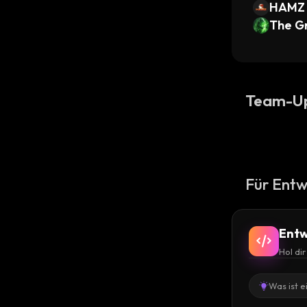
HAMZ
The G
Team-U
Für Entw
Entw
Hol di
Was ist e