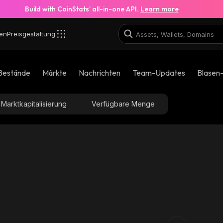
Build with CoinStats’ all-in-one API.
Learn more
en
Preisgestaltung
Bestände
Märkte
Nachrichten
Team-Updates
Blasen
Marktkapitalisierung
Verfügbare Menge