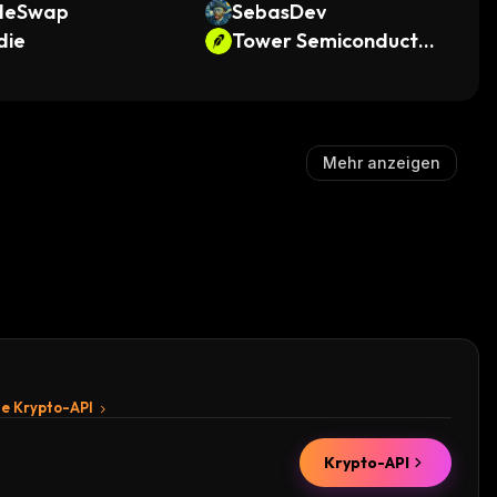
deSwap
SebasDev
die
Tower Semiconductor
• Robinhood Token
Mehr anzeigen
te Krypto-API
Krypto-API