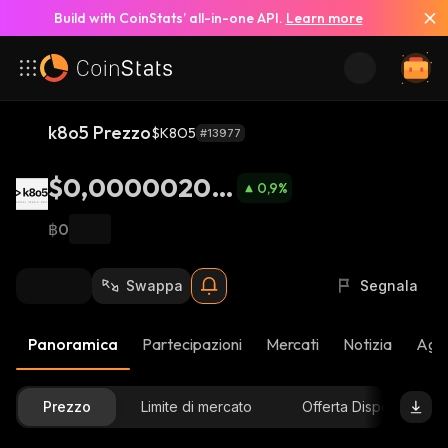
Build with CoinStats’ all-in-one API.
Learn more
k8o5 Prezzo
$K8O5
#13977
$0,00000200
0,9
%
9
฿0
Swappa
Segnala
Panoramica
Partecipazioni
Mercati
Notizia
Aggi
Prezzo
Limite di mercato
Offerta Disponibile