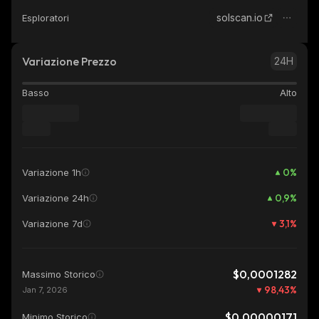
solscan.io
Esploratori
Variazione Prezzo
24H
Basso
Alto
0
%
Variazione 1h
0,9
%
Variazione 24h
3,1
%
Variazione 7d
$0,0001282
Massimo Storico
98,43
%
Jan 7, 2026
$0,00000171
Minimo Storico