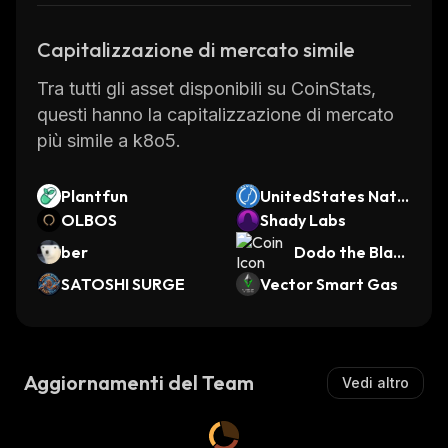
Capitalizzazione di mercato simile
Tra tutti gli asset disponibili su CoinStats,
questi hanno la capitalizzazione di mercato
più simile a k8o5.
Plantfun
UnitedStates Natio
OLBOS
nal Debt Coin
Shady Labs
ber
Dodo the Black
Swan
SATOSHI SURGE
Vector Smart Gas
Aggiornamenti del Team
Vedi altro