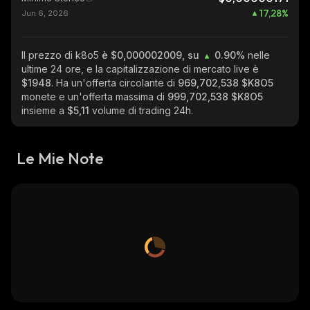
17,28
%
Jun 6, 2026
Il prezzo di k8o5
è $0,000002009, su
0.90%
nelle
ultime 24 ore, e la capitalizzazione di mercato live è
$1948
. Ha un'offerta circolante di
969,702,538 $K8O5
monete e un'offerta massima di
999,702,538 $K8O5
insieme a
$5,11
volume di trading 24h.
Le Mie Note