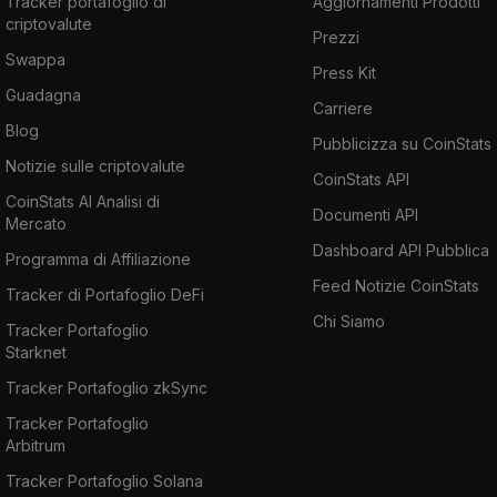
Tracker portafoglio di
Aggiornamenti Prodotti
criptovalute
Prezzi
Swappa
Press Kit
Guadagna
Carriere
Blog
Pubblicizza su CoinStats
Notizie sulle criptovalute
CoinStats API
CoinStats AI Analisi di
Documenti API
Mercato
Dashboard API Pubblica
Programma di Affiliazione
Feed Notizie CoinStats
Tracker di Portafoglio DeFi
Chi Siamo
Tracker Portafoglio
Starknet
Tracker Portafoglio zkSync
Tracker Portafoglio
Arbitrum
Tracker Portafoglio Solana