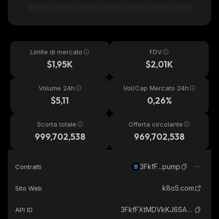
Limite di mercato
FDV
$1,95K
$2,01K
Volume 24h
Vol/Cap Mercato 24h
$5,11
0,26%
Scorta totale
Offerta circolante
999,702,538
969,702,538
3FkfF...pump
Contratti
k8o5.com
Sito Web
3FkfFXtMDVkKJ6SAouMSK4qYFmErYxSnAUx6vP52pump_solana
API ID