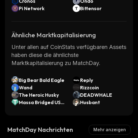
Cronos
Ondo
Pi Network
Bittensor
Ähnliche Marktkapitalisierung
Unter allen auf CoinStats verfügbaren Assets
haben diese die ähnlichste
Marktkapitalisierung zu MatchDay.
Big Bear Bald Eagle
Reply
Wand
Rizzcoin
The Heroic Husky
DEADWHALE
Massa Bridged USD
Husbant
T (Massa)
MatchDay Nachrichten
Mehr anzeigen