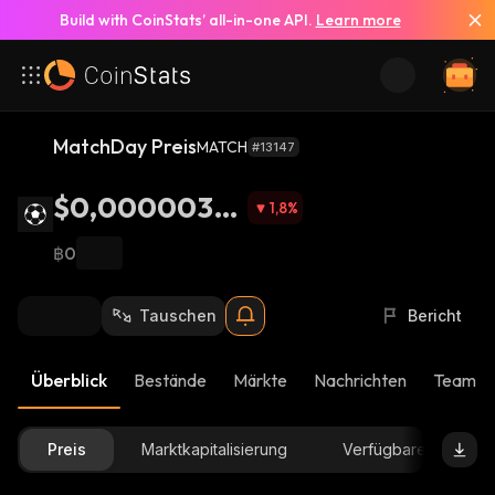
Build with CoinStats’ all-in-one API.
Learn more
MatchDay Preis
MATCH
#13147
$0,00000374
1,8
%
1
฿0
Tauschen
Bericht
Überblick
Bestände
Märkte
Nachrichten
Team-U
Preis
Marktkapitalisierung
Verfügbare Menge