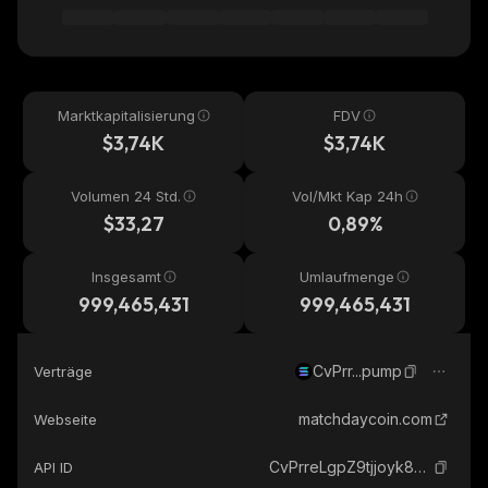
Marktkapitalisierung
FDV
$3,74K
$3,74K
Volumen 24 Std.
Vol/Mkt Kap 24h
$33,27
0,89%
Insgesamt
Umlaufmenge
999,465,431
999,465,431
CvPrr...pump
Verträge
matchdaycoin.com
Webseite
CvPrreLgpZ9tjjoyk8qAwiAFvuEXooU7wL25hanApump_solana
API ID