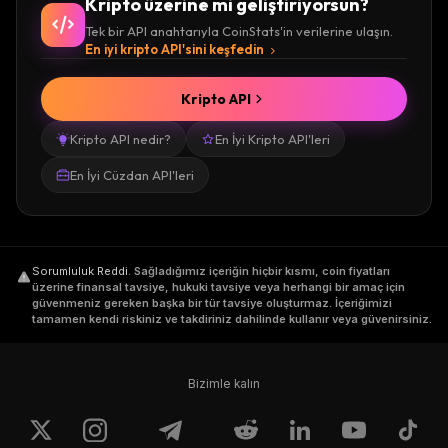
Kripto üzerine mi geliştiriyorsun?
Tek bir API anahtarıyla CoinStats'in verilerine ulaşın.
En iyi kripto API'sini keşfedin
Kripto API
Kripto API nedir?
En İyi Kripto API'leri
En İyi Cüzdan API'leri
Sorumluluk Reddi
.
Sağladığımız içeriğin hiçbir kısmı, coin fiyatları
üzerine finansal tavsiye, hukuki tavsiye veya herhangi bir amaç için
güvenmeniz gereken başka bir tür tavsiye oluşturmaz. İçeriğimizi
tamamen kendi riskiniz ve takdiriniz dahilinde kullanır veya güvenirsiniz.
Bizimle kalın