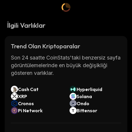
İlgili Varlıklar
Trend Olan Kriptoparalar
Son 24 saatte CoinStats'taki benzersiz sayfa
görüntülemelerinde en büyük değişikliği
gösteren varlıklar.
Cash Cat
Hyperliquid
XRP
Solana
Cronos
Ondo
Pi Network
Bittensor