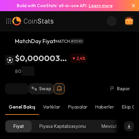
Build with CoinStats’ all-in-one API.
Learn more
MatchDay Fiyat
MATCH
#13141
$0,00000374
2,4
%
1
฿0
Swap
Rapor
Genel Bakış
Varlıklar
Piyasalar
Haberler
Ekip Gü
Fiyat
Piyasa Kapitalizasyonu
Mevcut arz