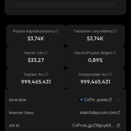
Piyasa Kapitalizasyonu
Tamamen seyreltilmiş
$3,74K
$3,74K
Hacim 24s
Hacim/Piyasa değeri
$33,27
0,89%
Toplam Arz
Dolaşımdaki Arz
999,465,431
999,465,431
CvPrr...pump
Kontratlar
matchdaycoin.com
İnternet Sitesi
CvPrreLgpZ9tjjoyk8qAwiAFvuEXooU7wL25hanApump_solana
API ID