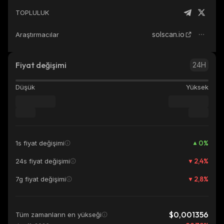
TOPLULUK
solscan.io
Araştırmacılar
Fiyat değişimi
24H
Düşük
Yüksek
0
%
1s fiyat değişimi
2,4
%
24s fiyat değişimi
2,8
%
7g fiyat değişimi
$0,001356
Tüm zamanların en yükseği