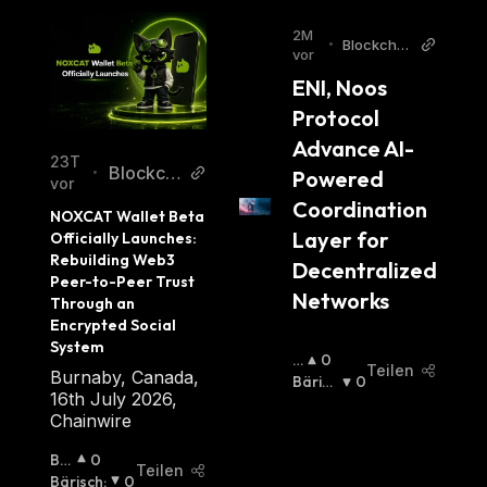
2M
•
Blockchai
vor
nReporter
ENI, Noos 
Protocol 
Advance AI-
23T
Blockch
•
Powered 
vor
ainRepor
Coordination 
NOXCAT Wallet Beta 
ter
Layer for 
Officially Launches: 
Rebuilding Web3 
Decentralized 
Peer-to-Peer Trust 
Networks
Through an 
Encrypted Social 
System
B
0
Teilen
Burnaby, Canada,
U
Bärisc
0
16th July 2026,
Lli
H
:
Chainwire
S
C
Bul
0
H
Teilen
Lisc
Bärisch
:
0