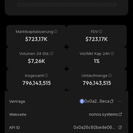
Marktkapitalisierung
FDV
$723,17K
$723,17K
Volumen 24 Std.
Vol/Mkt Kap 24h
$7,26K
1%
Insgesamt
Umlaufmenge
796,143,515
796,143,515
0x0a2...9eca
Verträge
nonos.systems
Webseite
0x0a26c80be4e060e688d7c23addb92cbb5d2c9eca_ethereum
API ID