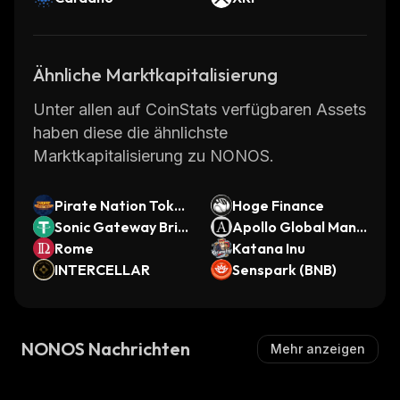
Ähnliche Marktkapitalisierung
Unter allen auf CoinStats verfügbaren Assets
haben diese die ähnlichste
Marktkapitalisierung zu NONOS.
Pirate Nation Toke
Hoge Finance
n
Sonic Gateway Brid
Apollo Global Mana
ged USDT (Sonic)
Rome
gement (Ondo Tok
Katana Inu
INTERCELLAR
enized Stock)
Senspark (BNB)
NONOS Nachrichten
Mehr anzeigen