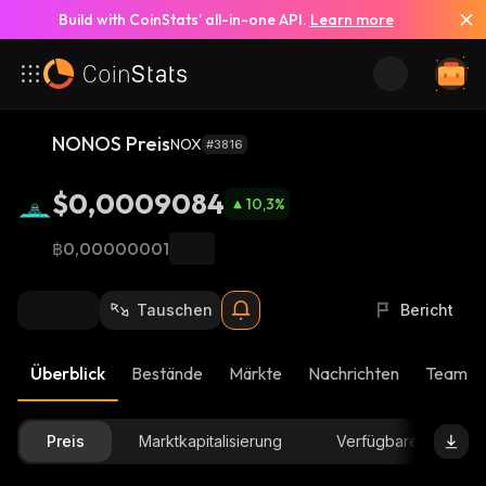
Build with CoinStats’ all-in-one API.
Learn more
NONOS Preis
NOX
#3816
$0,0009084
10,3
%
฿0,00000001
Tauschen
Bericht
Überblick
Bestände
Märkte
Nachrichten
Team-U
Preis
Marktkapitalisierung
Verfügbare Menge