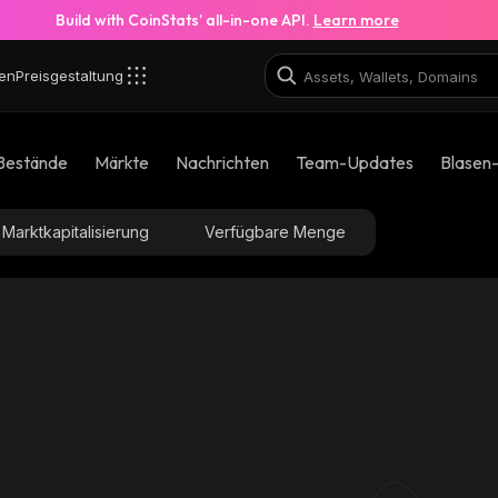
Build with CoinStats’ all-in-one API.
Learn more
en
Preisgestaltung
Bestände
Märkte
Nachrichten
Team-Updates
Blasen
Marktkapitalisierung
Verfügbare Menge