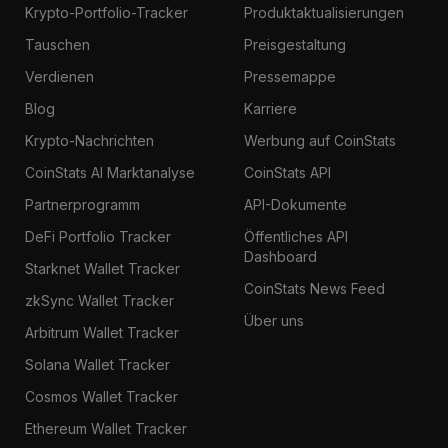
Krypto-Portfolio-Tracker
Produktaktualisierungen
Tauschen
Preisgestaltung
Verdienen
Pressemappe
Blog
Karriere
Krypto-Nachrichten
Werbung auf CoinStats
CoinStats AI Marktanalyse
CoinStats API
Partnerprogramm
API-Dokumente
DeFi Portfolio Tracker
Öffentliches API
Dashboard
Starknet Wallet Tracker
CoinStats News Feed
zkSync Wallet Tracker
Über uns
Arbitrum Wallet Tracker
Solana Wallet Tracker
Cosmos Wallet Tracker
Ethereum Wallet Tracker