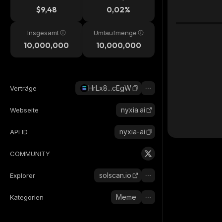
$9,48
0,02%
Insgesamt
Umlaufmenge
10,000,000
10,000,000
HrLx8...cEgW
Verträge
nyxia.ai
Webseite
nyxia-ai
API ID
COMMUNITY
solscan.io
Explorer
Meme
Kategorien