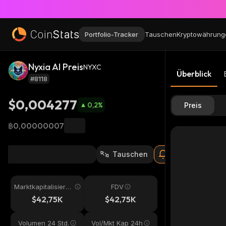
Portfolio-Tracker
Tauschen
Kryptowährung
Nyxia AI Preis
NYXC
Überblick
#8118
$0,004277
0,2
%
Preis
฿0,00000007
Tauschen
Marktkapitalisieru
FDV
ng
$42,75K
$42,75K
Volumen 24 Std.
Vol/Mkt Kap 24h