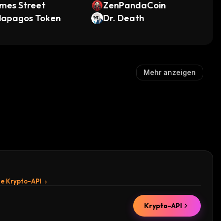
mes Street
ZenPandaCoin
lapagos Token
Dr. Death
Mehr anzeigen
te Krypto-API
Krypto-API