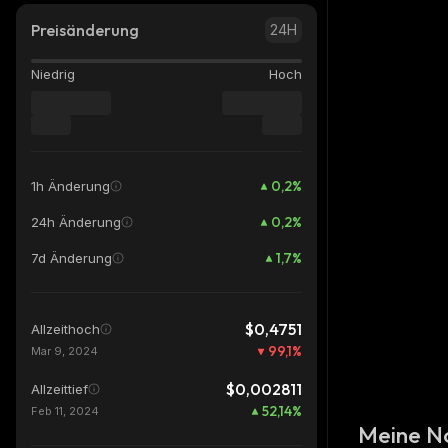
Preisänderung
24H
Niedrig
Hoch
0,2
%
1h Änderung
0,2
%
24h Änderung
1,7
%
7d Änderung
$0,4751
Allzeithoch
99,1
%
Mar 9, 2024
$0,002811
Allzeittief
52,14
%
Feb 11, 2024
Meine N