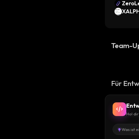
ZeroL
XALPH
Team-U
Für Entw
Entw
Hol di
Was ist e