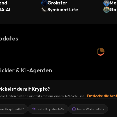
end
Grokster
Me
A.AI
Symbient Life
Ga
pdates
ickler & KI-Agenten
ickelst du mit Krypto?
r die Daten hinter CoinStats mit nur einem API-Schlüssel.
Entdecke die bes
ine Krypto-API?
Beste Krypto-APIs
Beste Wallet-APIs