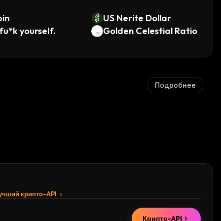
in
US Nerite Dollar
fu*k yourself.
Golden Celestial Ratio
Подробнее
лучший крипто-API
Крипто-API