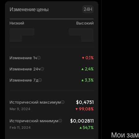
Изменение цены
24H
Низкий
Высокий
0,1
%
Изменение 1ч
2,4
%
Изменение 24ч
3,3
%
Изменение 7д
$0,4751
Исторический максимум
99,08
%
Mar 9, 2024
$0,002811
Исторический минимум
54,7
%
Feb 11, 2024
Мои зам