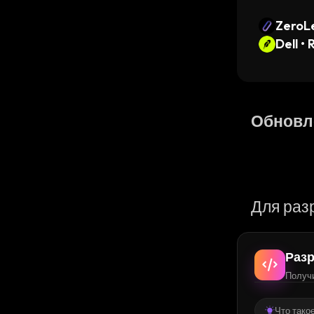
ZeroL
Dell •
n
Обновл
Для раз
Разр
Получи
Что тако