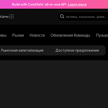
Build with CoinStats’ all-in-one API.
Learn more
ы
Цены
ивы
Рынки
Новости
Обновления Команды
Пузыр
Рыночная капитализация
Доступное предложение