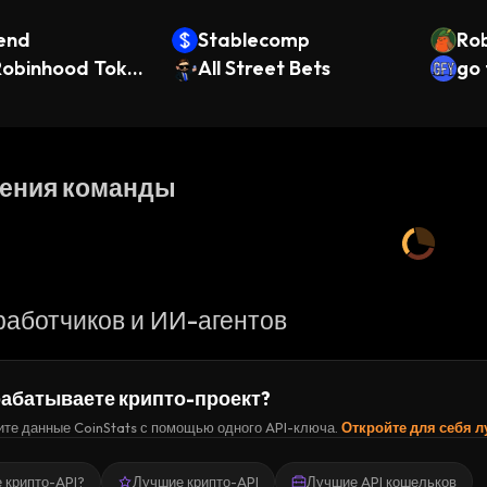
end
Stablecomp
Rob
 Robinhood Toke
All Street Bets
go 
ения команды
работчиков и ИИ-агентов
абатываете крипто-проект?
те данные CoinStats с помощью одного API-ключа.
Откройте для себя 
е крипто-API?
Лучшие крипто-API
Лучшие API кошельков