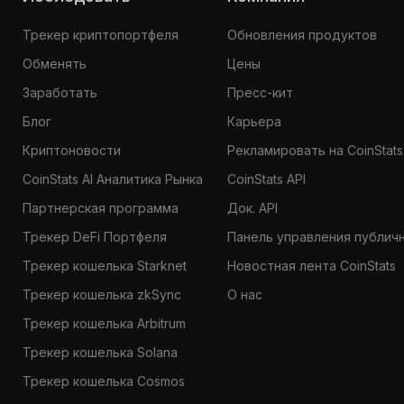
Трекер криптопортфеля
Обновления продуктов
Обменять
Цены
Заработать
Пресс-кит
Блог
Карьера
Криптоновости
Рекламировать на CoinStats
CoinStats AI Аналитика Рынка
CoinStats API
Партнерская программа
Док. API
Трекер DeFi Портфеля
Панель управления публич
Трекер кошелька Starknet
Новостная лента CoinStats
Трекер кошелька zkSync
О нас
Трекер кошелька Arbitrum
Трекер кошелька Solana
Трекер кошелька Cosmos