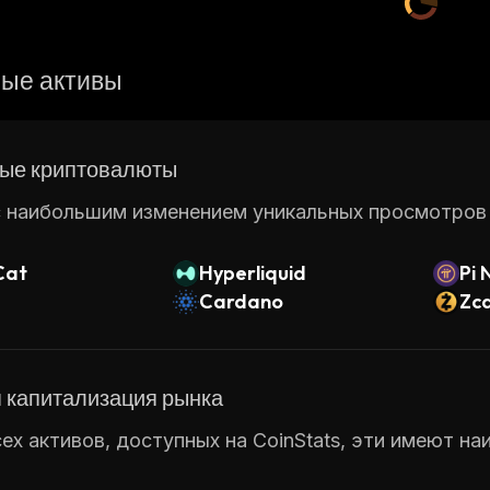
ые активы
ые криптовалюты
 наибольшим изменением уникальных просмотров ст
Cat
Hyperliquid
Pi 
Cardano
Zc
 капитализация рынка
ех активов, доступных на CoinStats, эти имеют н