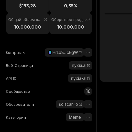
4ч
$153,28
0,35%
Общий объем пре
Оборотное предл
дложения
ожение
10,000,000
10,000,000
HrLx8...cEgW
Контракты
nyxia.ai
Веб-Страница
nyxia-ai
API ID
Сообщество
solscan.io
Обозреватели
Meme
Категории