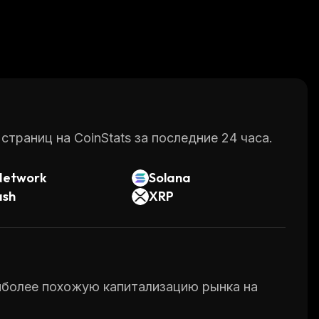
раниц на CoinStats за последние 24 часа.
Network
Solana
ash
XRP
аиболее похожую капитализацию рынка на