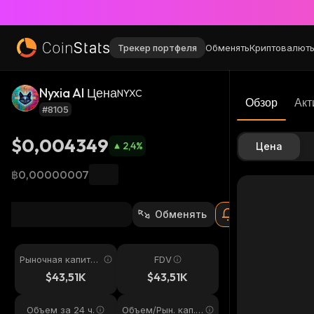
Трекер портфеля
Обменять
Криптовалют
Nyxia AI Цена
NYXC
Обзор
Акт
#8105
$0,004349
2,4
%
Цена
฿0,00000007
Обменять
Рыночная капитал
FDV
изация
$43,51K
$43,51K
Объем за 24 ч.
Объем/Рын. кап. 2