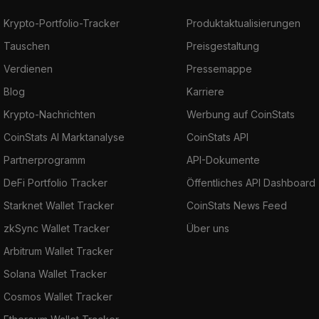
Krypto-Portfolio-Tracker
Produktaktualisierungen
Tauschen
Preisgestaltung
Verdienen
Pressemappe
Blog
Karriere
Krypto-Nachrichten
Werbung auf CoinStats
CoinStats AI Marktanalyse
CoinStats API
Partnerprogramm
API-Dokumente
DeFi Portfolio Tracker
Öffentliches API Dashboard
Starknet Wallet Tracker
CoinStats News Feed
zkSync Wallet Tracker
Über uns
Arbitrum Wallet Tracker
Solana Wallet Tracker
Cosmos Wallet Tracker