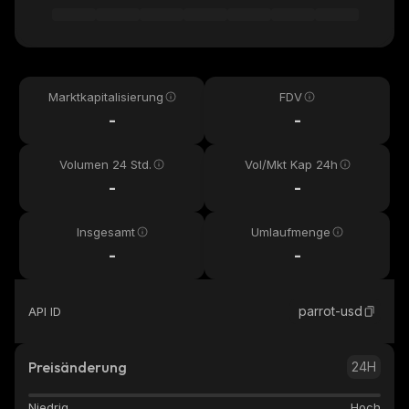
Marktkapitalisierung
FDV
-
-
Volumen 24 Std.
Vol/Mkt Kap 24h
-
-
Insgesamt
Umlaufmenge
-
-
parrot-usd
API ID
Preisänderung
24H
Niedrig
Hoch