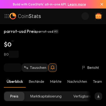
Build with CoinStats’ all-in-one API.
Learn more
parrot-usd Preis
parrot-usd
#0
$0
฿0
Tauschen
Bericht
Überblick
Bestände
Märkte
Nachrichten
Team-U
Preis
Marktkapitalisierung
Verfügbare Menge