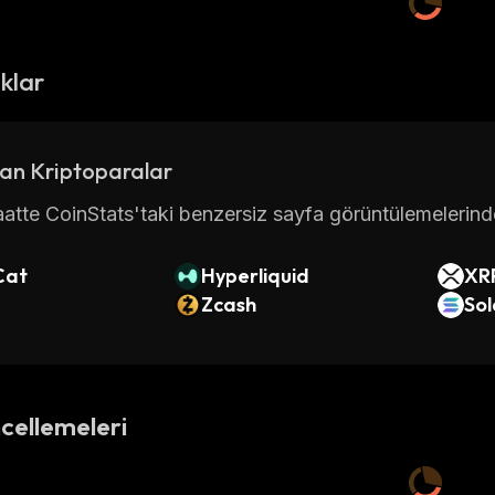
ıklar
an Kriptoparalar
atte CoinStats'taki benzersiz sayfa görüntülemelerinde 
Cat
Hyperliquid
XR
Zcash
So
cellemeleri