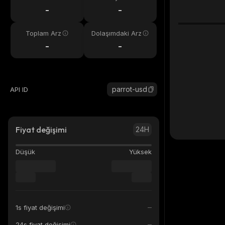
eri
-
-
Toplam Arz
Dolaşımdaki Arz
-
-
parrot-usd
API ID
Fiyat değişimi
24H
Düşük
Yüksek
1s fiyat değişimi
24s fiyat değişimi