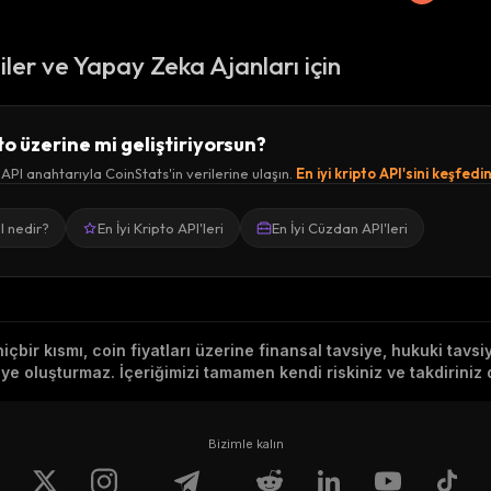
ciler ve Yapay Zeka Ajanları için
to üzerine mi geliştiriyorsun?
 API anahtarıyla CoinStats'in verilerine ulaşın.
En iyi kripto API'sini keşfedi
I nedir?
En İyi Kripto API'leri
En İyi Cüzdan API'leri
hiçbir kısmı, coin fiyatları üzerine finansal tavsiye, hukuki tavs
e oluşturmaz. İçeriğimizi tamamen kendi riskiniz ve takdiriniz d
Bizimle kalın