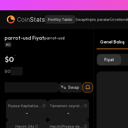
Portföy Takibi
Swap
Kripto paralar
Ücretlend
parrot-usd Fiyat
parrot-usd
Genel Bakış
#0
$0
Fiyat
฿0
Swap
Piyasa Kapitalizas
Tamamen seyreltil
yonu
miş
-
-
Hacim 24s
Hacim/Piyasa değ