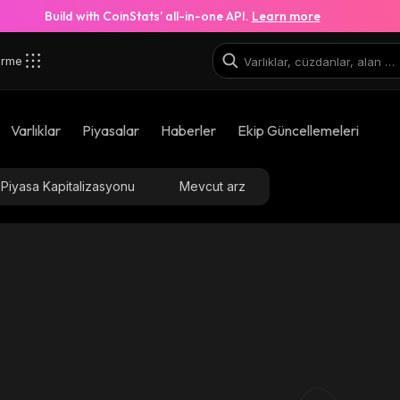
Build with CoinStats’ all-in-one API.
Learn more
irme
Varlıklar
Piyasalar
Haberler
Ekip Güncellemeleri
Piyasa Kapitalizasyonu
Mevcut arz