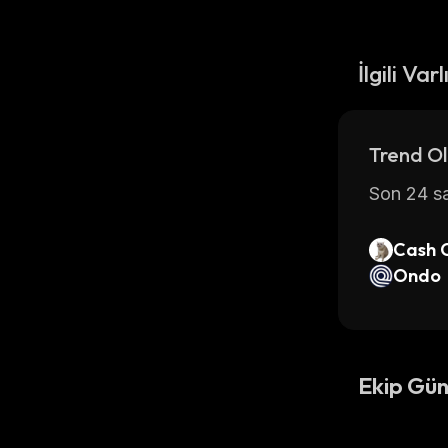
İlgili Varl
Trend Ol
Son 24 sa
Cash 
Ondo
Ekip Gün