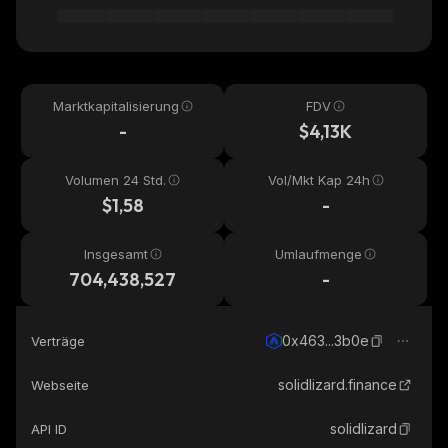
Marktkapitalisierung
FDV
-
$4,13K
Volumen 24 Std.
Vol/Mkt Kap 24h
$1,58
-
Insgesamt
Umlaufmenge
704,438,527
-
0x463...3b0e
Verträge
solidlizard.finance
Webseite
solidlizard
API ID