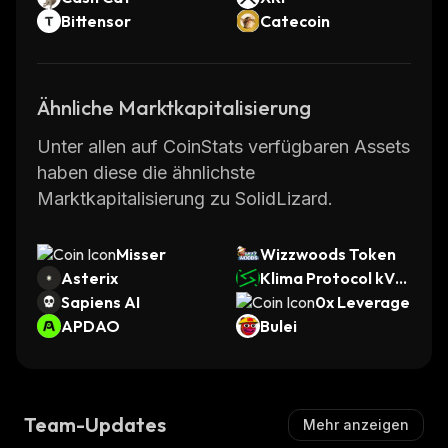
Bittensor
Catecoin
Ähnliche Marktkapitalisierung
Unter allen auf CoinStats verfügbaren Assets
haben diese die ähnlichste
Marktkapitalisierung zu SolidLizard.
Misser
Wizzwoods Token
Asterix
Klima Protocol kVC
Sapiens AI
M
0x Leverage
APDAO
Bulei
Team-Updates
Mehr anzeigen