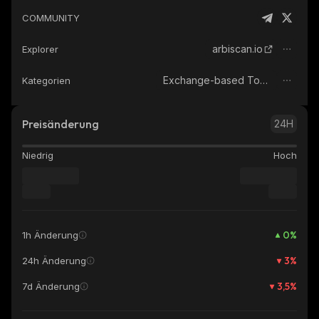
COMMUNITY
arbiscan.io
Explorer
Exchange-based Tokens
Kategorien
Preisänderung
24H
Niedrig
Hoch
0
%
1h Änderung
3
%
24h Änderung
3,5
%
7d Änderung