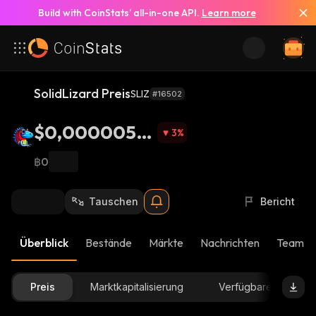
Build with CoinStats’ all-in-one API.
Learn more
SolidLizard Preis
SLIZ
#16502
$0,0000058
3
%
62
฿0
Tauschen
Bericht
Überblick
Bestände
Märkte
Nachrichten
Team-U
Preis
Marktkapitalisierung
Verfügbare Menge