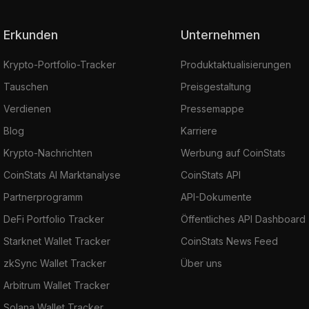
Erkunden
Unternehmen
Krypto-Portfolio-Tracker
Produktaktualisierungen
Tauschen
Preisgestaltung
Verdienen
Pressemappe
Blog
Karriere
Krypto-Nachrichten
Werbung auf CoinStats
CoinStats AI Marktanalyse
CoinStats API
Partnerprogramm
API-Dokumente
DeFi Portfolio Tracker
Öffentliches API Dashboard
Starknet Wallet Tracker
CoinStats News Feed
zkSync Wallet Tracker
Über uns
Arbitrum Wallet Tracker
Solana Wallet Tracker