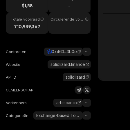
$1,58
-
Totale voorraad
Circulerende voor
raad
710,939,367
-
0x463...3b0e
Contracten
solidlizard.finance
Website
solidlizard
API ID
GEMEENSCHAP
arbiscan.io
Verkenners
Exchange-based Tokens
Categorieën