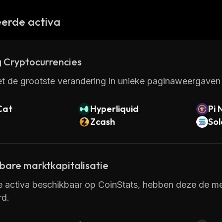
erde activa
 Cryptocurrencies
t de grootste verandering in unieke paginaweergaven 
Cat
Hyperliquid
Pi 
Zcash
So
kbare marktkapitalisatie
e activa beschikbaar op CoinStats, hebben deze de mee
rd.