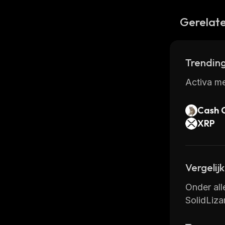
Gerelate
Trending
Activa me
Cash 
XRP
Vergelij
Onder all
SolidLiza