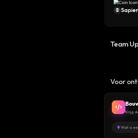
Sapien
Team Up
Voor ont
Bouw
Krijg 
Wat is e