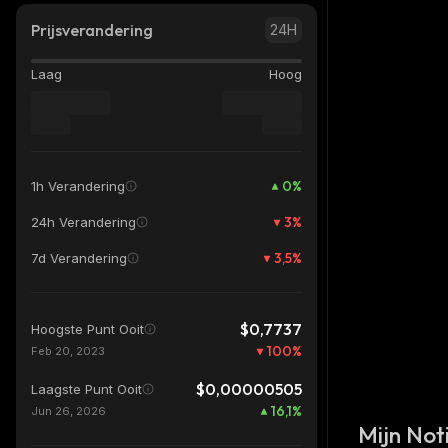
Prijsverandering
24H
Laag
Hoog
0
%
1h Verandering
3
%
24h Verandering
3,5
%
7d Verandering
$0,7737
Hoogste Punt Ooit
100
%
Feb 20, 2023
$0,00000505
Laagste Punt Ooit
16,1
%
Jun 26, 2026
Mijn Noti