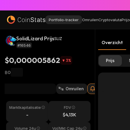
Portfolio-tracker
Omruilen
Cryptovaluta
Prij
SolidLizard Prijs
SLIZ
Overzicht
#16546
$0,000005862
3
%
Prijs
฿0
Omruilen
Marktkapitalisatie
FDV
-
$4,13K
Volume 24u
Vol/Mkt Cap 24u