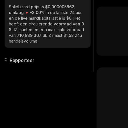
SolidLizard
prijs is $0,000005862,
omlaag
-3.00%
in de laatste 24 uur,
en de live marktkapitalisatie is
$0
. Het
heeft een circulerende
voorraad van
0
SLIZ
munten en een maximale voorraad
van
710,939,367 SLIZ
naast
$1,58
24u
handelsvolume.
Rapporteer