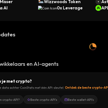
Misser
Wizzwoods Token
Ast
s AI
0x Leverage
AP
dates
wikkelaars en AI-agents
 je met crypto?
de data achter CoinStats met één API-sleutel.
Ontdek de beste crypto-AP
en crypto-API?
Beste crypto-API's
Beste wallet-API's