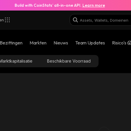
Build with CoinStats’ all-in-one API.
Learn more
zen
Bezittingen
Markten
Nieuws
Team Updates
Risico's 
Marktkapitalisatie
Beschikbare Voorraad