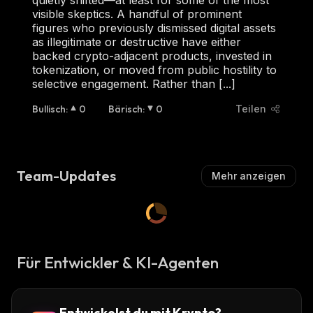
quietly shifted—at least for some of the most
visible skeptics. A handful of prominent
figures who previously dismissed digital assets
as illegitimate or destructive have either
backed crypto-adjacent products, invested in
tokenization, or moved from public hostility to
selective engagement. Rather than [...]
Bullisch
:
0
Bärisch
:
0
Teilen
Team-Updates
Mehr anzeigen
Für Entwickler & KI-Agenten
Entwickelst du mit Krypto?