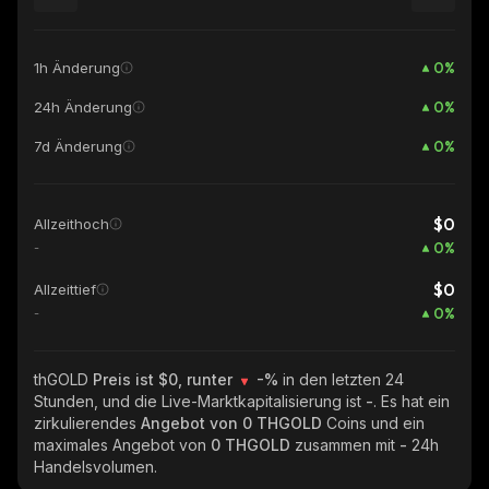
0
%
1h Änderung
0
%
24h Änderung
0
%
7d Änderung
$0
Allzeithoch
0
%
-
$0
Allzeittief
0
%
-
thGOLD
Preis ist $0, runter
-%
in den letzten 24
Stunden, und die Live-Marktkapitalisierung ist
-
. Es hat ein
zirkulierendes
Angebot von
0 THGOLD
Coins und ein
maximales Angebot von
0 THGOLD
zusammen mit
-
24h
Handelsvolumen.