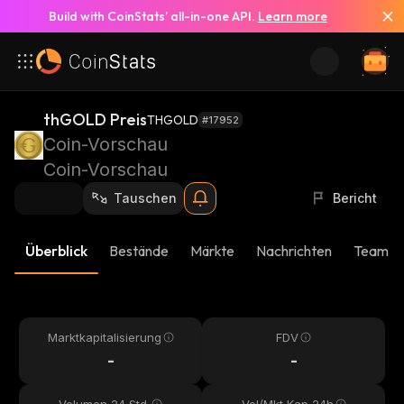
Build with CoinStats’ all-in-one API.
Learn more
thGOLD Preis
THGOLD
#17952
Coin-Vorschau
Coin-Vorschau
Tauschen
Bericht
Überblick
Bestände
Märkte
Nachrichten
Team-U
Marktkapitalisierung
FDV
-
-