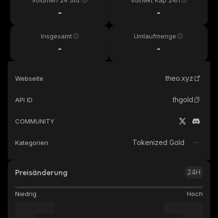
Volumen 24 Std.
Vol/Mkt Kap 24h
-
-
Insgesamt
Umlaufmenge
-
-
theo.xyz
Webseite
thgold
API ID
COMMUNITY
Tokenized Gold
Kategorien
Preisänderung
24H
Niedrig
Hoch