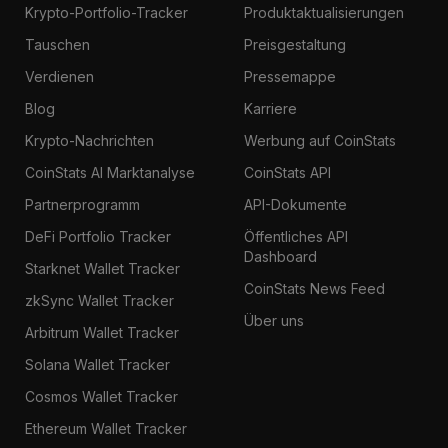
Krypto-Portfolio-Tracker
Produktaktualisierungen
Tauschen
Preisgestaltung
Verdienen
Pressemappe
Blog
Karriere
Krypto-Nachrichten
Werbung auf CoinStats
CoinStats AI Marktanalyse
CoinStats API
Partnerprogramm
API-Dokumente
DeFi Portfolio Tracker
Öffentliches API
Dashboard
Starknet Wallet Tracker
CoinStats News Feed
zkSync Wallet Tracker
Über uns
Arbitrum Wallet Tracker
Solana Wallet Tracker
Cosmos Wallet Tracker
Ethereum Wallet Tracker