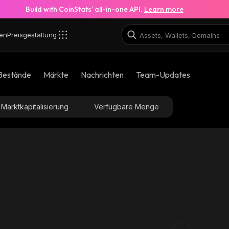
Build with CoinStats’ all-in-one API.
Learn more
en
Preisgestaltung
Bestände
Märkte
Nachrichten
Team-Updates
Marktkapitalisierung
Verfügbare Menge