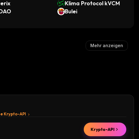
erix
Klima Protocol kVCM
DAO
Bulei
Mehr anzeigen
te Krypto-API
Krypto-API