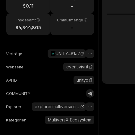
$0,11
-
Insgesamt
Umlaufmenge
84,344,805
-
UNITY...81a2
Verträge
eventivivi.it
Webseite
unityx
API ID
COMMUNITY
explorer.multiversx.com
Explorer
MultiversX Ecosystem
Kategorien