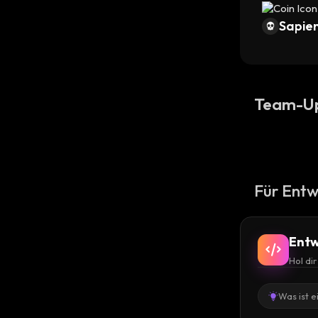
Sapien
Team-U
Für Entw
Entw
Hol di
Was ist e