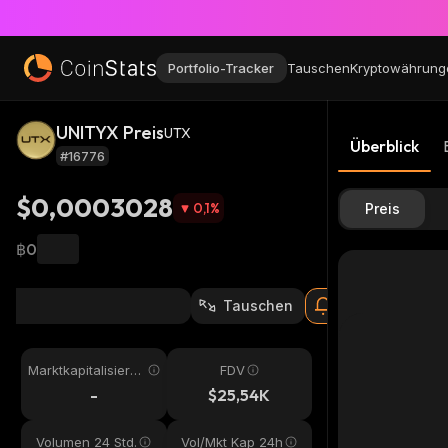
Portfolio-Tracker
Tauschen
Kryptowährung
UNITYX Preis
UTX
Überblick
#16776
$0,0003028
0,1
%
Preis
฿0
Tauschen
Marktkapitalisieru
FDV
ng
-
$25,54K
Volumen 24 Std.
Vol/Mkt Kap 24h