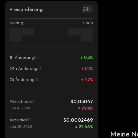
Preisänderung
24H
Niedrig
Hoch
0,5
%
1h Änderung
0,1
%
24h Änderung
4,7
%
7d Änderung
$0,05047
Allzeithoch
99,4
%
Jun 4, 2024
$0,0002469
Allzeittief
22,66
%
Jun 25, 2026
Meine N