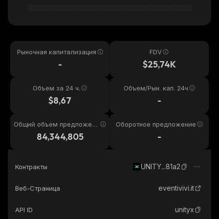
Рыночная капитализация
FDV
-
$25,74K
Объем за 24 ч.
Объем/Рын. кап. 24ч
$8,67
-
Общий объем предложени
Оборотное предложение
я
84,344,805
-
UNITY...81a2
Контракты
eventivivi.it
Веб-Страница
unityx
API ID