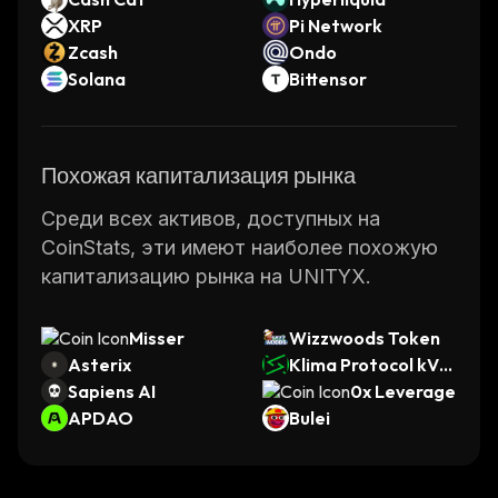
XRP
Pi Network
Zcash
Ondo
Solana
Bittensor
Похожая капитализация рынка
Среди всех активов, доступных на
CoinStats, эти имеют наиболее похожую
капитализацию рынка на UNITYX.
Misser
Wizzwoods Token
Asterix
Klima Protocol kVC
Sapiens AI
M
0x Leverage
APDAO
Bulei