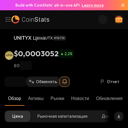
Build with CoinStats’ all-in-one API.
Learn more
UNITYX Цена
UTX
#16116
$0,0003052
2,2
%
฿0
Обменять
Отчет
Обзор
Активы
Рынки
Новости
Обновления К
Цена
Рыночная капитализация
Доступное 