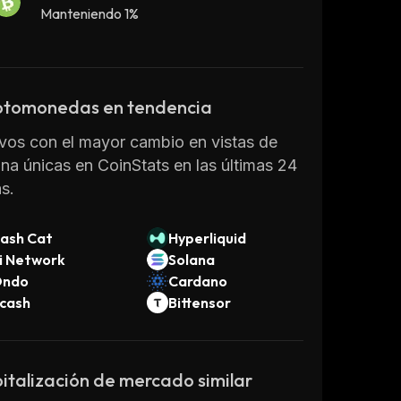
hetic diamonds that look identical to
Manteniendo 1%
d diamonds.
onds are graded according to the 4 C's:
t (weight), clarity (lack of blemishes),
r (from colorless to fancy) and cut (the
ptomonedas en tendencia
e). The quality of each diamond is
vos con el mayor cambio en vistas de
rmined by its unique combination of
na únicas en CoinStats en las últimas 24
e characteristics which can affect its
s.
 significantly.
t bit.diamonds
, an online resource
cated to helping you learn more about
ash Cat
Hyperliquid
onds.
Leer más
i Network
Solana
ndo
Cardano
cash
Bittensor
italización de mercado similar