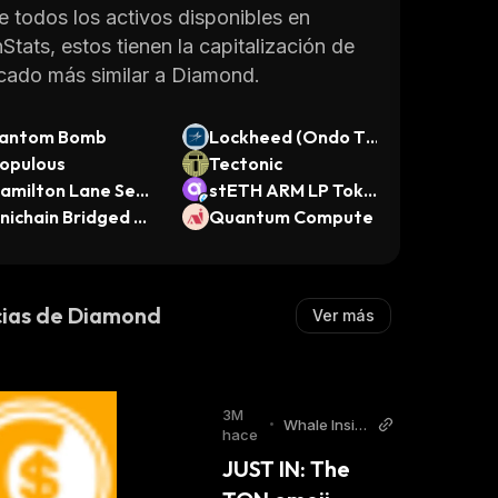
e todos los activos disponibles en
Stats, estos tienen la capitalización de
cado más similar a Diamond.
antom Bomb
Lockheed (Ondo To
opulous
kenized Stock)
Tectonic
amilton Lane Seni
stETH ARM LP Toke
r Credit Opportun
nichain Bridged W
n
Quantum Compute
ties Securitize Fun
TH (Unichain)
cias de Diamond
Ver más
3M
•
Whale Insid
hace
er Twitter
JUST IN: The 