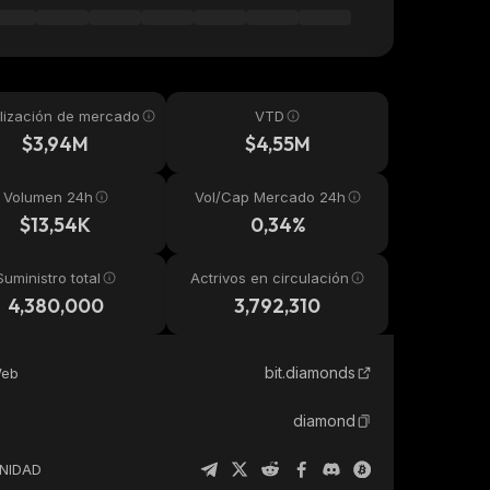
lización de mercado
VTD
$3,94M
$4,55M
Volumen 24h
Vol/Cap Mercado 24h
$13,54K
0,34%
Suministro total
Actrivos en circulación
4,380,000
3,792,310
bit.diamonds
Web
diamond
NIDAD