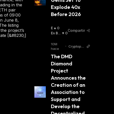
ading in the
Explode 40x 
TH pair
Before 2026
s of 09:00
n June 8,
The listing
E
0
the project’s
Compartir
N
En Baj
0
rate [&#8230;]
A
A
:
L
10M
•
Cryptopol
Z
hace
itan
A
The DMD 
:
Diamond 
Project 
Announces the 
Creation of an 
Association to 
Support and 
Develop the 
Decentralized 