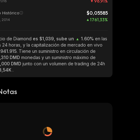
96,91
%
2018
$0,05585
 Histórico
1761,33
%
, 2014
ecio de Diamond
es $1,039, sube un
1.60%
en las
s 24 horas, y la capitalización de mercado en vivo
.941.915
. Tiene un suministro en circulación de
2,310 DMD
monedas y un suministro máximo de
0,000 DMD
junto con un volumen de trading de 24h
3,54K
.
Notas