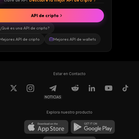
clave de API.
Descubre la mejor API de cripto
API de cripto
¿Qué es una API de cripto?
Mejores API de cripto
Mejores API de wallets
Estar en Contacto
NOTICIAS
Explora nuestro producto