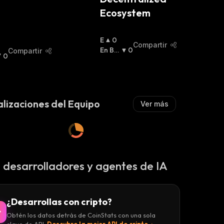
Ecosystem
E
0
Compartir
N
En Baj
0
Compartir
0
A
A
:
L
Z
A
:
lizaciones del Equipo
Ver más
 desarrolladores y agentes de IA
¿Desarrollas con cripto?
Obtén los datos detrás de CoinStats con una sola