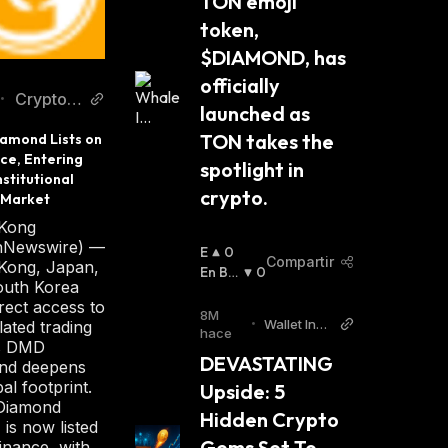
TON emoji 
token, 
$DIAMOND, has 
officially 
Cryptos
•
launched as 
Newss
TON takes the 
amond Lists on 
ce, Entering 
spotlight in 
nstitutional 
crypto.
 Market
Kong
onNewswire) —
E
0
Compartir
Kong, Japan,
N
En Baj
0
outh Korea
A
A
:
irect access to
L
8M
•
Wallet Inve
lated trading
Z
hace
stor
as DMD
A
DEVASTATING 
nd deepens
:
bal footprint.
Upside: 5 
iamond
Hidden Crypto 
is now listed
Gems Set To 
inance, with