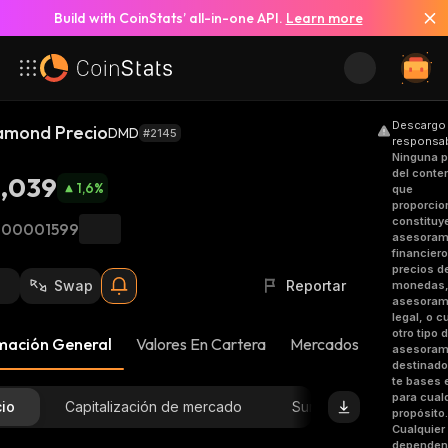
Build with CoinStats’ all-in-one API.
Learn more
Descargo
amond Precio
DMD
#2145
responsab
Ninguna p
del conte
1,039
1,6
%
que
proporci
constituy
,00001599
asesoram
financier
precios d
Swap
Reportar
monedas
asesoram
legal, o c
otro tipo 
mación General
Valores En Cartera
Mercados
Noticias
asesoram
destinado
te bases 
para cual
cio
Capitalización de mercado
Suministro Disponible
propósito.
Cualquier
dependen