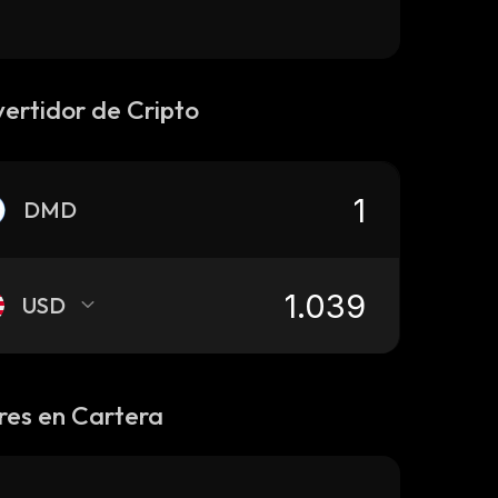
ertidor de Cripto
DMD
USD
res en Cartera