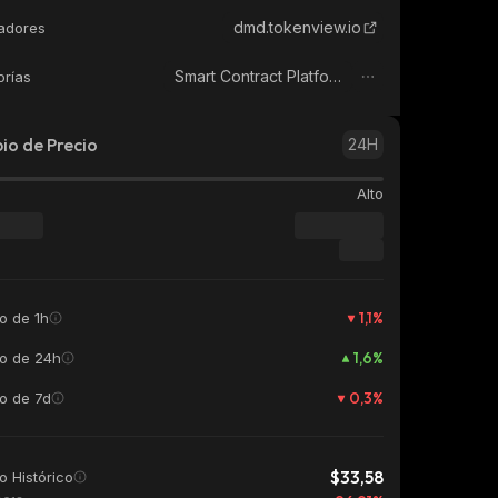
dmd.tokenview.io
adores
Smart Contract Platform
orías
o de Precio
24H
Alto
1,1
%
o de 1h
1,6
%
o de 24h
0,3
%
o de 7d
$33,58
 Histórico