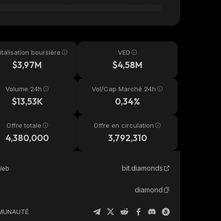
talisation boursière
VED
$3,97M
$4,58M
Volume 24h
Vol/Cap Marché 24h
$13,53K
0,34%
Offre totale
Offre en circulation
4,380,000
3,792,310
bit.diamonds
Web
diamond
MUNAUTÉ