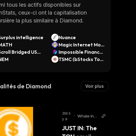
mi tous les actifs disponibles sur
nStats, ceux-ci ont la capitalisation
rsière la plus similaire à Diamond.
Surplus intelligence
Nuance
MATH
Magic Internet Mon
Scroll Bridged USDT
ey (Arbitrum)
Impossible Finance
Scroll)
NEM
Launchpad
TSMC (bStocks Tok
enized Stock)
alités de Diamond
Voir plus
3M il
•
Whale Insi
y a
der Twitter
JUST IN: The 