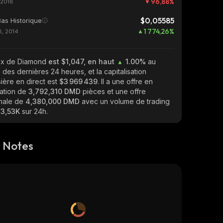
96,88
%
 2018
$0,05585
Bas Historique
1 774,26
%
, 2014
rix de Diamond
est $1,047, en haut
1.00%
au
 des dernières 24 heures, et la capitalisation
ière en direct est
$3 969 439
. Il a une offre en
lation de
3,792,310 DMD
pièces et une offre
male de
4,380,000 DMD
avec un volume de trading
13,53K
sur 24h.
 Notes