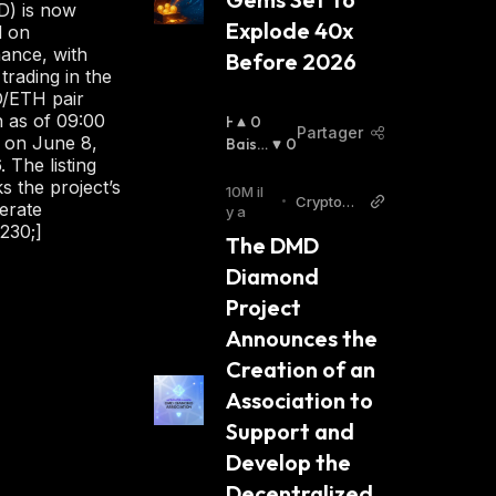
) is now
Explode 40x 
d on
nance, with
Before 2026
 trading in the
/ETH pair
 as of 09:00
H
0
Partager
on June 8,
A
Baissi
0
. The listing
U
Er
:
s the project’s
S
10M il
•
Cryptopo
berate
S
y a
litan
230;]
I
The DMD 
E
Diamond 
R
:
Project 
Announces the 
Creation of an 
Association to 
Support and 
Develop the 
Decentralized 