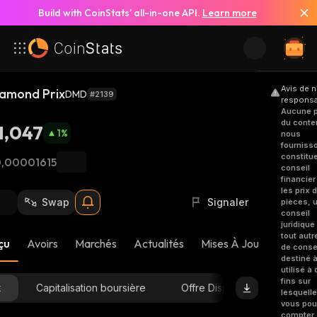
Build with CoinStats’ all-in-one API.
Learn more
Avis de 
amond Prix
DMD
#2139
responsab
Aucune p
du conte
1,047
1
%
nous
fourniss
constitu
,00001615
conseil
financier
les prix 
Swap
Signaler
pièces, 
conseil
juridique
tout autr
çu
Avoirs
Marchés
Actualités
Mises À Jour De L'équi
de conse
destiné à
utilisé à
fins sur
x
Capitalisation boursière
Offre Disponible
lesquell
vous po
compter.