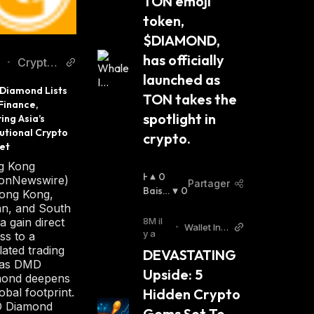
TON emoji 
token, 
$DIAMOND, 
has officially 
Cryptos
•
launched as 
Newss
Diamond Lists 
TON takes the 
Finance, 
spotlight in 
ing Asia’s 
tutional Crypto 
crypto.
et
g Kong
H
0
ionNewswire)
Partager
A
Baissi
0
ong Kong,
U
Er
:
n, and South
S
a gain direct
8M il
•
Wallet Inv
S
y a
ss to a
estor
I
lated trading
DEVASTATING 
E
 as DMD
Upside: 5 
R
mond deepens
:
lobal footprint.
Hidden Crypto 
 Diamond
Gems Set To 