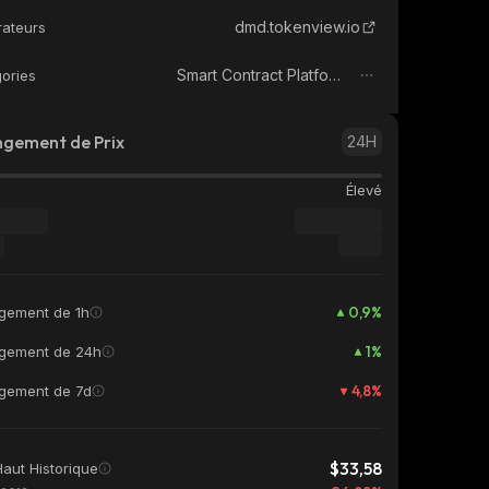
dmd.tokenview.io
rateurs
Smart Contract Platform
ories
gement de Prix
24H
e
Élevé
0,9
%
gement de 1h
1
%
gement de 24h
4,8
%
gement de 7d
$33,58
Haut Historique