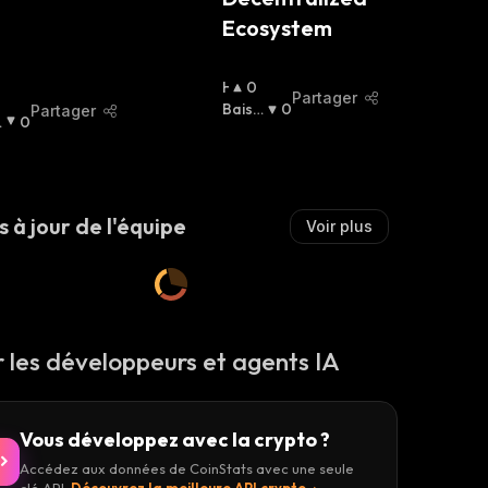
Ecosystem
H
0
Partager
A
Baissi
0
Partager
i
0
U
Er
:
S
S
I
E
s à jour de l'équipe
Voir plus
R
:
 les développeurs et agents IA
Vous développez avec la crypto ?
Accédez aux données de CoinStats avec une seule