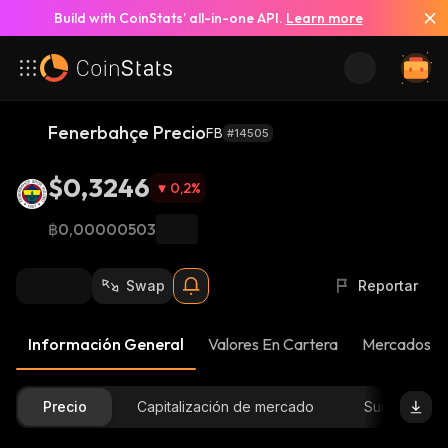
Build with CoinStats’ all-in-one API.
Learn more
Fenerbahçe Precio
FB
#14505
$0,3246
0,2
%
฿0,00000503
Swap
Reportar
Información General
Valores En Cartera
Mercados
Precio
Capitalización de mercado
Suministro D