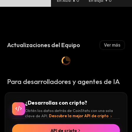
En Alza
:
0
En Baja
:
0
r
Actualizaciones del Equipo
Ver más
Para desarrolladores y agentes de IA
¿Desarrollas con cripto?
Obtén los datos detrás de CoinStats con una sola
clave de API.
Descubre la mejor API de cripto
API de cripto