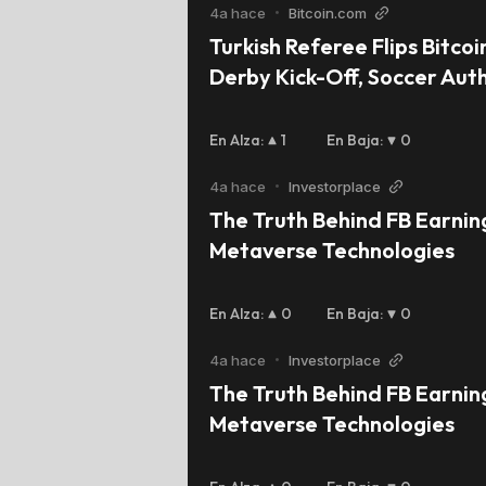
4a hace
•
Bitcoin.com
Turkish Referee Flips Bitcoin
Derby Kick-Off, Soccer Auth
Launches Probe
En Alza
:
1
En Baja
:
0
4a hace
•
Investorplace
The Truth Behind FB Earning
Metaverse Technologies
En Alza
:
0
En Baja
:
0
4a hace
•
Investorplace
The Truth Behind FB Earning
Metaverse Technologies