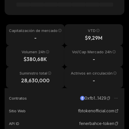
Capitalización de mercado
VTD
-
$9,29M
Volumen 24h
Vol/Cap Mercado 24h
$380,68K
-
Suministro total
Actrivos en circulación
28,630,000
-
0xfb1...1429
Contratos
fbtokenofficial.com
Sitio Web
fenerbahce-token
API ID