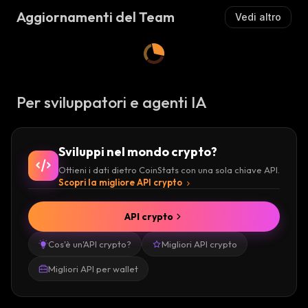
I
S
Aggiornamenti del Team
Vedi altro
S
T
T
A
A
:
:
Per sviluppatori e agenti IA
Sviluppi nel mondo crypto?
Ottieni i dati dietro CoinStats con una sola chiave API.
Scopri la migliore API crypto
API crypto
Cos'è un'API crypto?
Migliori API crypto
Migliori API per wallet