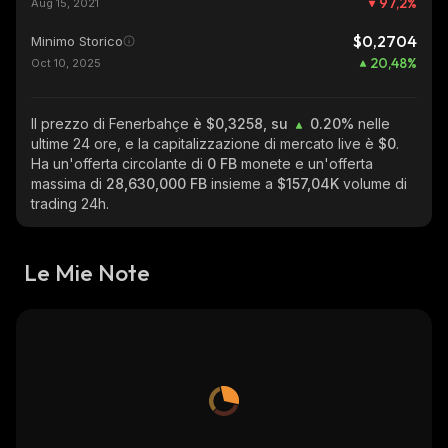
97,2
%
Aug 15, 2021
$0,2704
Minimo Storico
20,48
%
Oct 10, 2025
Il prezzo di Fenerbahçe
è $0,3258, su
0.20%
nelle
ultime 24 ore, e la capitalizzazione di mercato live è
$0
.
Ha un'offerta circolante di
0 FB
monete e un'offerta
massima di
28,630,000 FB
insieme a
$157,04K
volume di
trading 24h.
Le Mie Note