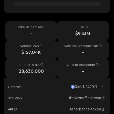
Limite di mercato
FDV
-
$9,33M
Volume 24h
Vol/Cap Mercato 24h
$157,04K
-
Scorta totale
Offerta circolante
28,630,000
-
0xfb1...1429
Contratti
fbtokenofficial.com
Sito Web
fenerbahce-token
API ID