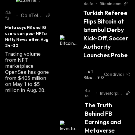
4a fa
•
Bitcoin.com
Turkish Referee 
4a
CoinTele
•
fa
Flips Bitcoin at 
graph
Meta says FB and IG 
Istanbul Derby 
users can post NFTs: 
Kick-Off, Soccer 
Nifty Newsletter, Aug 
24–30
Authority 
Trading volume
Launches Probe
from NFT
marketplace
R
1
OpenSea has gone
Condividi
I
Ribas
0
from $405 million
A
Sista
:
on May 1 to $5
Lz
million in Aug. 28.
4a
•
Investorplac
Is
fa
e
T
The Truth 
A
Behind FB 
:
Earnings and 
Metaverse 