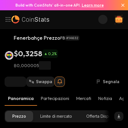
Build with CoinStats’ all-in-one API.
Learn more
Fenerbahçe Prezzo
FB
#14632
$0,3258
0,2
%
฿0,000005
Swappa
Segnala
Panoramica
Partecipazioni
Mercati
Notizia
Aggi
Prezzo
Limite di mercato
Offerta Disponibile