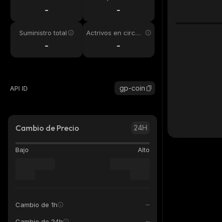
24h
-
-
Suministro total
Actrivos en circul
ación
-
-
gp-coin
API ID
Cambio de Precio
24H
Bajo
Alto
Cambio de 1h
Cambio de 24h