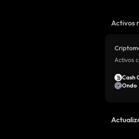
Activos 
Criptom
Activos c
Cash 
Ondo
Actualiz