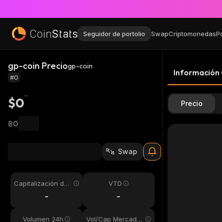
Seguidor de portolio
Swap
Criptomonedas
P
gp-coin Precio
gp-coin
Información
#0
$0
Precio
฿0
Swap
Capitalización de
VTD
mercado
-
-
Volumen 24h
Vol/Cap Mercado