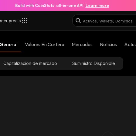
Build with CoinStats’ all-in-one API.
Learn more
oner precio
 General
Valores En Cartera
Mercados
Noticias
Actua
Capitalización de mercado
Suministro Disponible