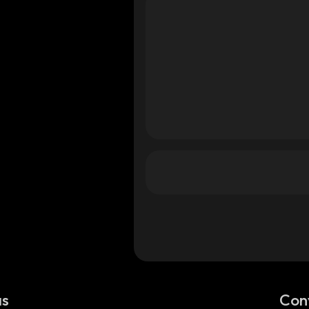
as
Con