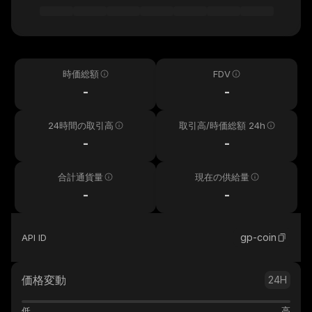
時価総額
FDV
-
-
24時間の取引高
取引高/時価総額 24h
-
-
合計通貨量
現在の供給量
-
-
gp-coin
API ID
価格変動
24H
低
高