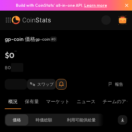
Build with CoinStats’ all-in-one API.
Learn more
gp-coin 価格
gp-coin
#0
$0
฿0
スワップ
報告
概況
保有量
マーケット
ニュース
チームのアッ
価格
時価総額
利用可能供給量