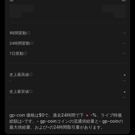
1時間変動
24時間変動
7日変動
-
史上最高値
-
-
史上最安値
-
gp-coin
価格は$0で、過去24時間で下
-%
、ライブ時価
総額は
-
です。
- gp-coin
コインの流通供給量と
- gp-coin
の
最大供給量、および
-
の24時間取引量があります。